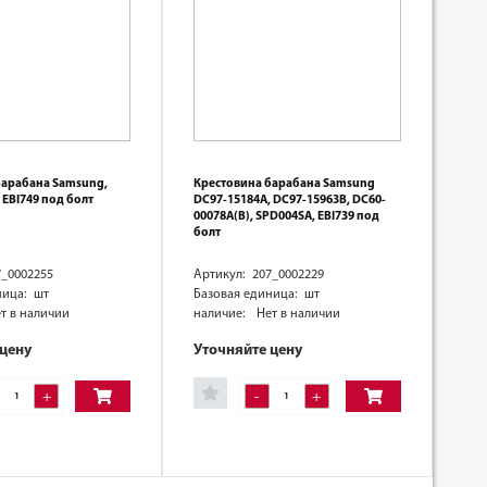
барабана Samsung,
Крестовина барабана Samsung
 EBI749 под болт
DC97-15184А, DC97-15963B, DC60-
00078А(B), SPD004SA, EBI739 под
болт
7_0002255
Артикул: 207_0002229
ница: шт
Базовая единица: шт
т в наличии
наличие:
Нет в наличии
 цену
Уточняйте цену
+
-
+