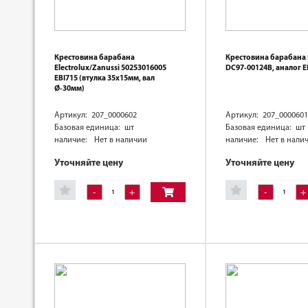
Крестовина барабана
Крестовина барабана
Electrolux/Zanussi 50253016005
DC97-00124B, аналог E
EBI715 (втулка 35х15мм, вал
Ø-30мм)
Артикул: 207_0000602
Артикул: 207_0000601
Базовая единица: шт
Базовая единица: шт
наличие:
Нет в наличии
наличие:
Нет в нали
Уточняйте цену
Уточняйте цену
-
+
-
+