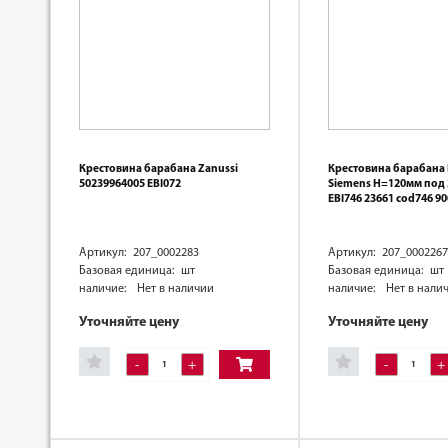
Крестовина барабана Zanussi
Крестовина барабана 
50239964005 EBI072
Siemens H=120мм под 
EBI746 23661 cod746 9
Артикул: 207_0002283
Артикул: 207_0002267
Базовая единица: шт
Базовая единица: шт
наличие:
Нет в наличии
наличие:
Нет в нали
Уточняйте цену
Уточняйте цену
-
+
-
+