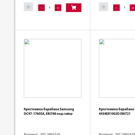
-
+
-
+
Крестовина барабана Samsung
Крестовина барабана
DC97-17605A, EBI748 под гайку
4434ER1002D EBI721
Артикул: 207_0001514
Артикул: 207_0001623