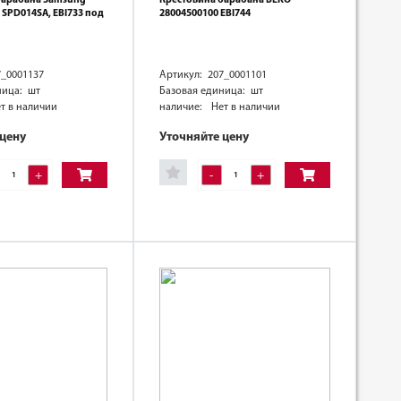
 SPD014SA, EBI733 под
28004500100 EBI744
7_0001137
Артикул: 207_0001101
ница: шт
Базовая единица: шт
т в наличии
наличие:
Нет в наличии
 цену
Уточняйте цену
+
-
+