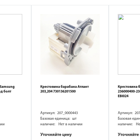
 Samsung
Крестовина барабана Атлант
Крестовина 
од болт
203,204 730136201500
236000400-2
EBI024
Артикул: 207_0000443
Артикул: 20
Базовая единица: шт
Базовая еди
чии
наличие:
Нет в наличии
наличие:
Не
Уточняйте цену
Уточняйте