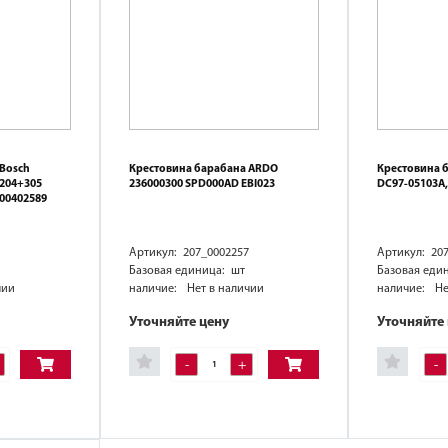
Bosch
Крестовина барабана ARDO
Крестовина 
204+305
236000300 SPD000AD EBI023
DC97-05103A,
000402589
Артикул: 207_0002257
Артикул: 20
Базовая единица: шт
Базовая еди
чии
наличие:
Нет в наличии
наличие:
Не
Уточняйте цену
Уточняйте
-
+
-