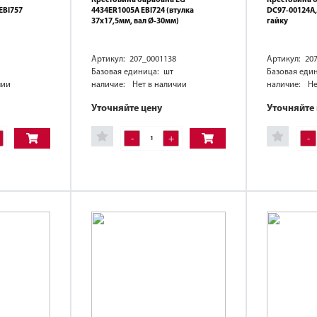
EBI757
4434ER1005A EBI724 (втулка
DC97-00124A,
37х17,5мм, вал Ø-30мм)
гайку
Артикул: 207_0001138
Артикул: 20
Базовая единица: шт
Базовая еди
чии
наличие:
Нет в наличии
наличие:
Не
Уточняйте цену
Уточняйте
-
+
-