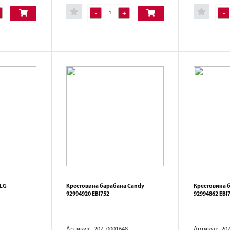
-
+
-
 LG
Крестовина барабана Candy
Крестовина 
92994920 EBI752
92994862 EBI
Артикул: 207_0001648
Артикул: 20