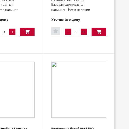
ница: шт
Базовая единица: шт
т в наличии
наличие:
Нет в наличии
 цену
Уточняйте цену
+
-
+
барабана Samsung
Крестовина барабана BEKO