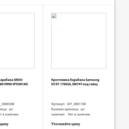
барабана ARDO
Крестовина барабана Samsung
36019900 SPD001AD
DC97-17602A, EBI747 под гайку
7_0000348
Артикул: 207_0001100
ница: шт
Базовая единица: шт
т в наличии
наличие:
Нет в наличии
 цену
Уточняйте цену