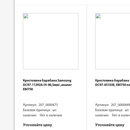
Крестовина барабана Samsung
Крестовина барабана
DC97-11292A (H-96,5мм) ,аналог
DC97-05103E, EBI750 п
EBI758
Артикул: 207_0000473
Артикул: 207_0000449
Базовая единица: шт
Базовая единица: шт
наличие:
Нет в наличии
наличие:
Нет в нали
Уточняйте цену
Уточняйте цену