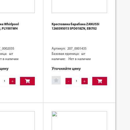
на Whirlpool
Крестовина барабана ZANUSSI
9, PLY001WH
1260395015 SPD018ZN, EBI702
7_0002035
Артикул: 207_0001435
ница: шт
Базовая единица: шт
т в наличии
наличие:
Нет в наличии
 цену
Уточняйте цену
+
-
+