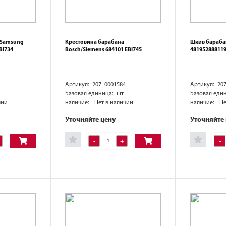
 Samsung
Крестовина барабана
Шкив бараба
BI734
Bosch/Siemens 684101 EBI745
48195288811
Артикул: 207_0001584
Артикул: 20
Базовая единица: шт
Базовая еди
чии
наличие:
Нет в наличии
наличие:
Не
Уточняйте цену
Уточняйте
-
+
-