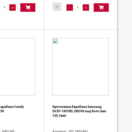
+
-
+
барабана Candy
Крестовина барабана Samsung
759
DC97-14370D, EBI743 под болт (вал
125,1мм)
7_0001245
Артикул: 207_0001491