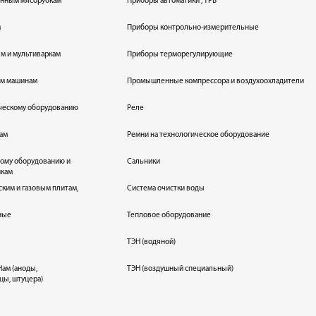
енным мясорубкам
Приборы автоматики , ТРВ
м
Приборы контрольно-измерительные
лям и мультиваркам
Приборы терморегулирующие
ым машинам
Промышленные компрессора и воздухоохладители
ическому оборудованию
Реле
кам
Ремни на технологическое оборудование
ному оборудованию и
Сальники
икам
ским и газовым плитам,
Система очистки воды
ные
Тепловое оборудование
ТЭН (водяной)
ам (аноды,
ТЭН (воздушный специальный)
цы, штуцера)