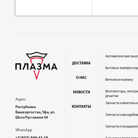
Автоматические вык
ДОСТАВКА
Бытовые компрессор
О НАС
Вентили и клапана
Вентиляторы, электр
НОВОСТИ
решетки
Адрес
Запчасти к кипятильн
КОНТАКТЫ
Республика
Башкортостан, Уфа, ул.
Запчасти к мясорубка
Шота Руставели 49
Запчасти к посудом
WhatsApp