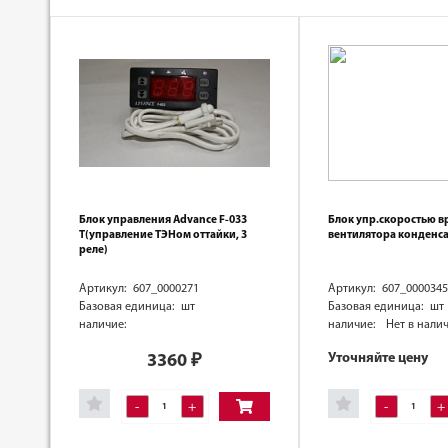
Блок управления Advance F-033
Блок упр.скоростью в
Т(управление ТЭНом оттайки, 3
вентилятора конденс
реле)
Артикул: 607_0000271
Артикул: 607_0000345
Базовая единица: шт
Базовая единица: шт
наличие:
наличие:
Нет в нали
Уточняйте цену
3360
₽
-
+
-
+