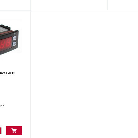
nce F-031
чии