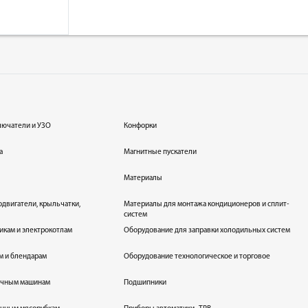
лючатели и УЗО
Конфорки
а
Магнитные пускатели
Материалы
одвигатели, крыльчатки,
Материалы для монтажа кондиционеров и сплит-
систем
икам и электрокотлам
Оборудование для заправки холодильных систем
м и блендарам
Оборудование технологическое и торговое
оечным машинам
Подшипники