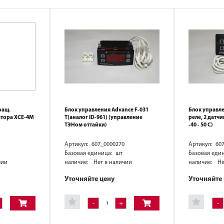
ращ.
Блок управления Advance F-031
Блок управле
атора XCE-4М
Т(аналог ID-961) (управление
реле, 2 датч
ТЭНом оттайки)
-40 - 50 С)
Артикул: 607_0000270
Артикул: 60
Базовая единица: шт
Базовая еди
чии
наличие:
Нет в наличии
наличие:
Не
Уточняйте цену
Уточняйте
-
+
-