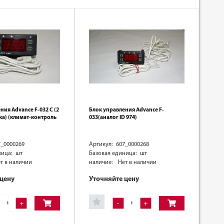
ния Advance F-032 С (2
Блок управления Advance F-
ика) (климат-контроль
033(аналог ID 974)
7_0000269
Артикул: 607_0000268
ница: шт
Базовая единица: шт
т в наличии
наличие:
Нет в наличии
 цену
Уточняйте цену
+
-
+