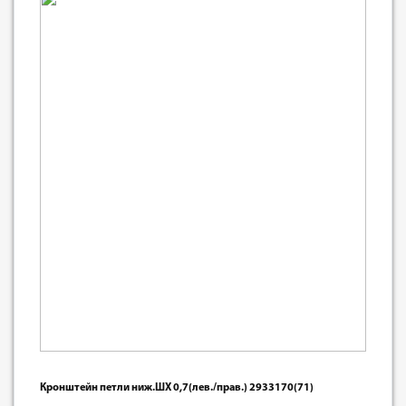
Кронштейн петли ниж.ШХ 0,7(лев./прав.) 2933170(71)