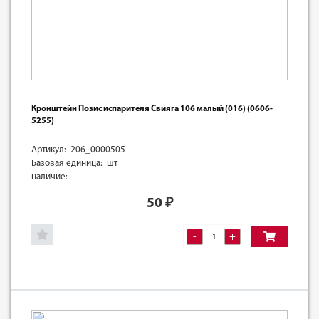
Кронштейн Позис испарителя Свияга 106 малый (016) (0606-
5255)
Артикул: 206_0000505
Базовая единица: шт
наличие:
50
₽
-
+