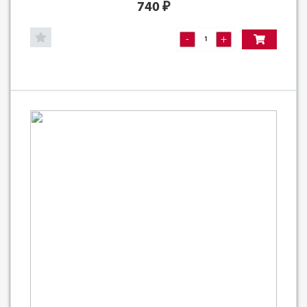
740
₽
-
+