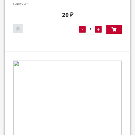
наличие:
20
₽
-
+