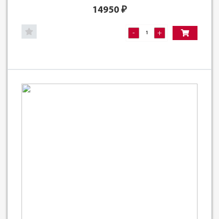
14950
₽
-
+