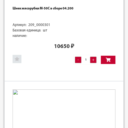
Шнек мясорубки М-50С в сборе 04.200
Артикул: 209_0000301
Базовая единица: шт
наличие:
10650
₽
-
+