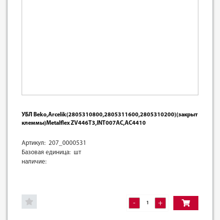
УБЛ Beko,Arcelik(2805310800,2805311600,2805310200)(закрыт
клеммы)Metalflex ZV446T3,INT007AC,AC4410
Артикул: 207_0000531
Базовая единица: шт
наличие:
-
+