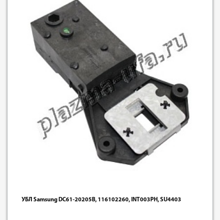
УБЛ Samsung DC61-20205B, 116102260, INT003PH, SU4403