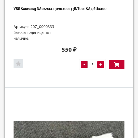
УБЛ Samsung DА069445(0903001) (INT001SA), SU4400
Артикул: 207_0000333
Базовая единица: шт
наличие:
550
₽
-
+