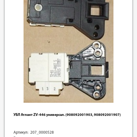
УБЛ Атлант ZV-446 универсал. (908092001903, 908092001907)
Артикул: 207_0000528