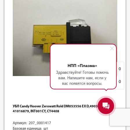
НПП «Плазма»
Избранное
0
Здравствуйте! Готовы помочь
вам. Напишите нам, если у
Корзина
0
вас появятся вопросы.
УБЛ Candy Hoover Zerowatt Rold DM053556 EX D,49030389,
41016879, INT001CY, CY4408
Артикул: 207_0001417
Базовая единица: шт