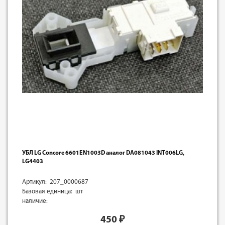
УБЛ LG Concore 6601EN1003D аналог DA081043 INT006LG,
LG4403
Артикул: 207_0000687
Базовая единица: шт
наличие:
450
₽