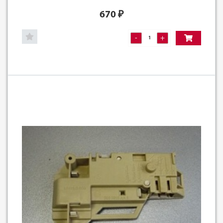
670
₽
-
+