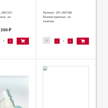
7_0001223
Артикул: 207_0001586
ница: шт
Базовая единица: шт
наличие:
350
₽
+
-
+