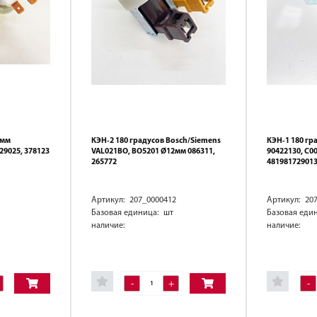
2мм
КЭН-2 180 градусов Bosch/Siemens
КЭН-1 180 г
29025, 378123
VAL021BO, BO5201 Ø12мм 086311,
90422130, C0
265772
481981729013
Артикул: 207_0000412
Артикул: 20
Базовая единица: шт
Базовая еди
наличие:
наличие:
-
+
-