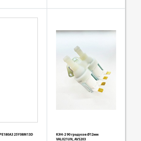
FPE180A3 25Y08M13D
КЭН-2 90 градусов Ø12мм
VAL021UN, AV5203