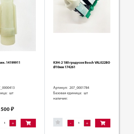
лин. 14199911
КЭН-2 180 градусов Bosch VAL022BO
Ø10мм 174261
7_0000413
Артикул: 207_0001784
ница: шт
Базовая единица: шт
наличие:
500
₽
+
-
+