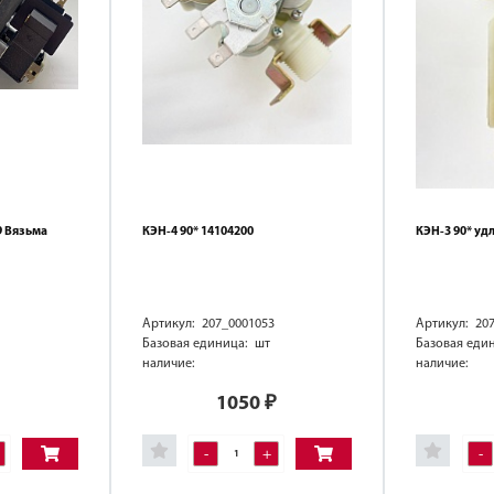
9 Вязьма
КЭН-4 90* 14104200
КЭН-3 90* уд
Артикул: 207_0001053
Артикул: 20
Базовая единица: шт
Базовая еди
наличие:
наличие:
1050
₽
-
+
-