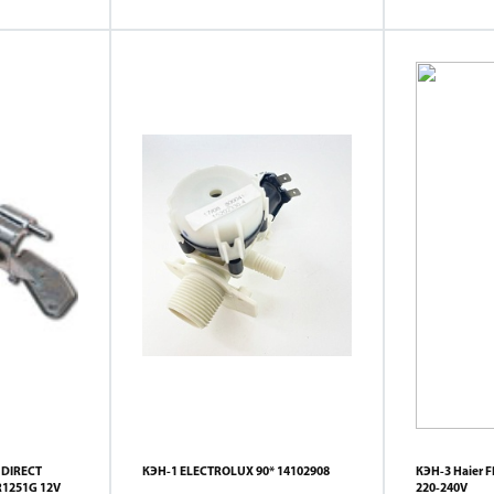
 DIRECT
КЭН-1 ELECTROLUX 90* 14102908
КЭН-3 Haier 
R1251G 12V
220-240V