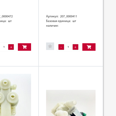
7_0000472
Артикул: 207_0000411
ница: шт
Базовая единица: шт
наличие:
+
-
+