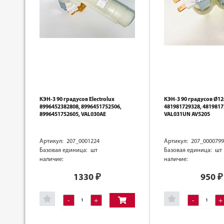
КЭН-3 90 градусов Electrolux
КЭН-3 90 градусов Ø1
8996452382808, 8996451752506,
481981729328, 4819817
8996451752605, VAL030AE
VAL031UN AV5205
Артикул: 207_0001224
Артикул: 207_0000799
Базовая единица: шт
Базовая единица: шт
наличие:
наличие:
1330
₽
950
₽
-
+
-
+