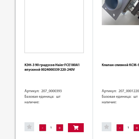
КЭН-3 90 градусов Haier FCE180A1
Клапан сливной КСМ-
впускной 0024000339 220-240V
Артикул: 207_0000393
Артикул: 207_0001220
Базовая единица: шт
Базовая единица: шт
наличие:
наличие:
-
+
-
+