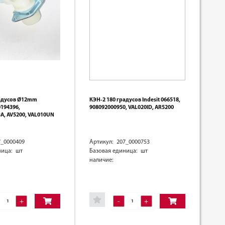
радусов Ø12mm
КЭН-2 180 градусов Indesit 066518,
0194396,
908092000950, VAL020ID, AR5200
A, AV5200, VAL010UN
7_0000409
Артикул: 207_0000753
ница: шт
Базовая единица: шт
наличие:
+
-
+