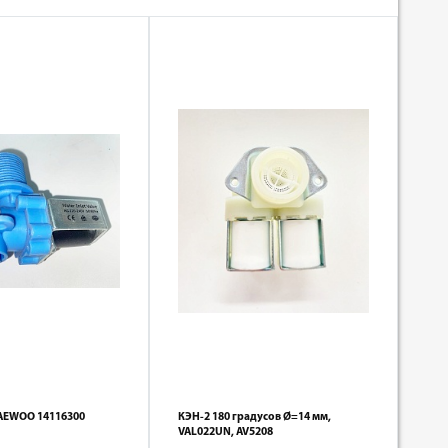
DAEWOO 14116300
КЭН-2 180 градусов Ø=14 мм,
VAL022UN, AV5208