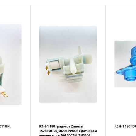
L011UN,
КЭН-1 180 градусов Zanussi
КЭН-1 180* 
1523650107,50205299006 с датчиком
уровня воды VAL500ZN, ZN5206