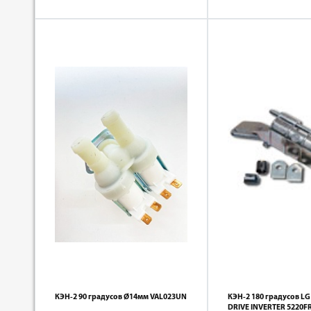
КЭН-2 90 градусов Ø14мм VAL023UN
КЭН-2 180 градусов LG
DRIVE INVERTER 5220F