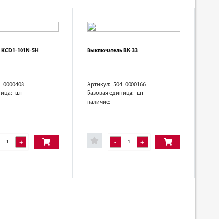
 KCD1-101N-5H
Выключатель ВК-33
4_0000408
Артикул: 504_0000166
ница: шт
Базовая единица: шт
наличие:
+
-
+