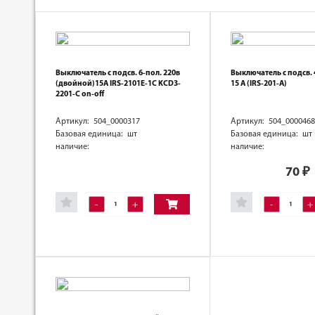
Выключатель с подсв. 6-пол. 220в
Выключатель с подсв. 
(двойной)15А IRS-2101E-1C KCD3-
15 А (IRS-201-A)
2201-C on-off
Артикул: 504_0000317
Артикул: 504_0000468
Базовая единица: шт
Базовая единица: шт
наличие:
наличие:
70
₽
-
+
-
+