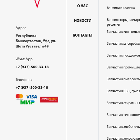
О НАС
Вентили и клапана
Вентиляторы, электр
НОВОСТИ
решетки
Адрес
Запчасти к кипятильн
КОНТАКТЫ
Республика
Башкортостан, Уфа, ул.
Запчасти к мясорубка
Шота Руставели 49
Запчасти к посудом
WhatsApp
+7 (937)-500-33-18
Запчасти к промышл
Запчасти к пылесоса
Телефоны
+7 (937) 500-33-18
Запчасти к СВЧ , гри
Запчасти к стиральн
Запчасти к технолог
Запчасти к хлебопеч
Запчасти к холодиль