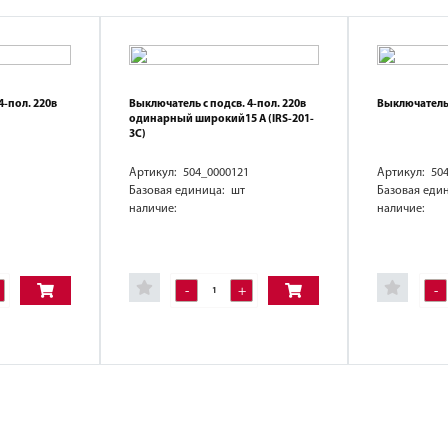
4-пол. 220в
Выключатель с подсв. 4-пол. 220в
Выключатель
одинарный широкий15 А (IRS-201-
3C)
Артикул: 504_0000121
Артикул: 50
Базовая единица: шт
Базовая еди
наличие:
наличие:
-
+
-