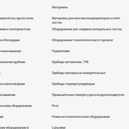
Материалы
одвигатели, крыльчатки,
Материалы для монтажа кондиционеров и сплит-
систем
икам и электрокотлам
Оборудование для заправки холодильных систем
м и блендарам
Оборудование технологическое и торговое
оечным машинам
Подшипники
енным мясорубкам
Приборы автоматики , ТРВ
м
Приборы контрольно-измерительные
лям и мультиваркам
Приборы терморегулирующие
ым машинам
Промышленные компрессора и воздухоохладители
ическому оборудованию
Реле
кам
Ремни на технологическое оборудование
ному оборудованию и
Сальники