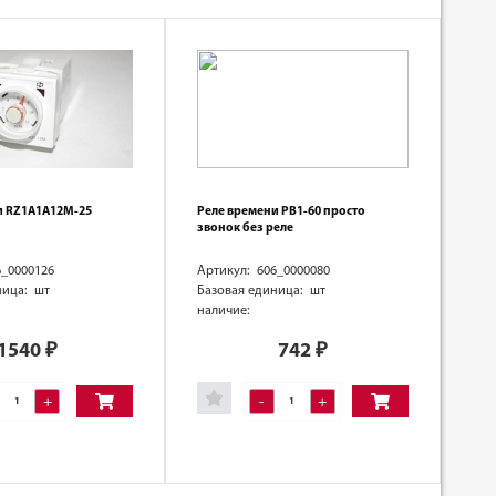
и RZ1A1A12M-25
Реле времени РВ1-60 просто
звонок без реле
6_0000126
Артикул: 606_0000080
ница: шт
Базовая единица: шт
наличие:
1540
₽
742
₽
+
-
+