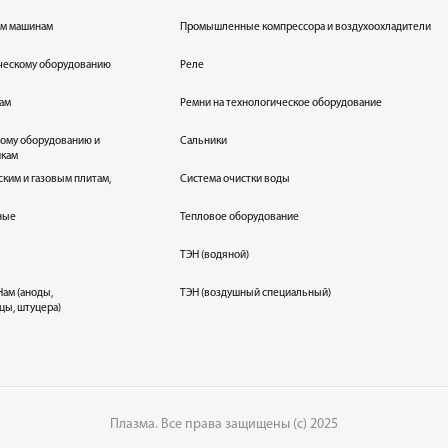
ым машинам
Промышленные компрессора и воздухоохладители
ическому оборудованию
Реле
кам
Ремни на технологическое оборудование
ному оборудованию и
Сальники
икам
ским и газовым плитам,
Система очистки воды
ные
Тепловое оборудование
ТЭН (водяной)
ам (аноды,
ТЭН (воздушный специальный)
цы, штуцера)
Плазма. Все права защищены (с) 2025