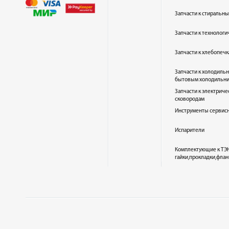
Запчасти к стиральн
Запчасти к технолог
Запчасти к хлебопеч
Запчасти к холодиль
бытовым холодильн
Запчасти к электриче
сковородам
Инструменты сервис
Испарители
Комплектующие к ТЭН
гайки,прокладки,флан