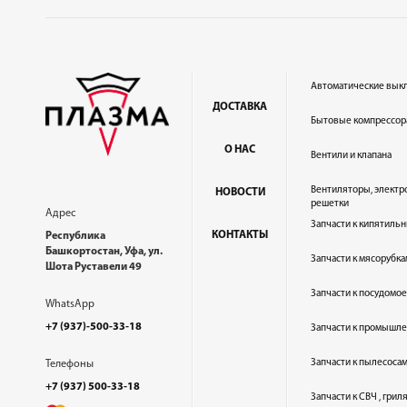
Автоматические вык
ДОСТАВКА
Бытовые компрессор
О НАС
Вентили и клапана
Вентиляторы, электр
НОВОСТИ
решетки
Адрес
Запчасти к кипятильн
КОНТАКТЫ
Республика
Башкортостан, Уфа, ул.
Запчасти к мясорубка
Шота Руставели 49
Запчасти к посудом
WhatsApp
+7 (937)-500-33-18
Запчасти к промышл
Запчасти к пылесоса
Телефоны
+7 (937) 500-33-18
Запчасти к СВЧ , гри