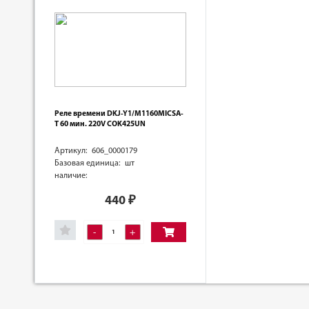
Реле времени DKJ-Y1/M1160MICSA-
T 60 мин. 220V COK425UN
Артикул: 606_0000179
Базовая единица: шт
наличие:
440
₽
-
+