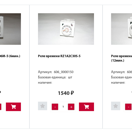
6M-5 (6мин.)
Реле времени RZ1A2C30S-5
Реле времен
(12мин.)
Артикул: 606_0000150
Артикул: 60
Базовая единица: шт
Базовая еди
наличие:
наличие:
₽
1540
₽
-
+
-