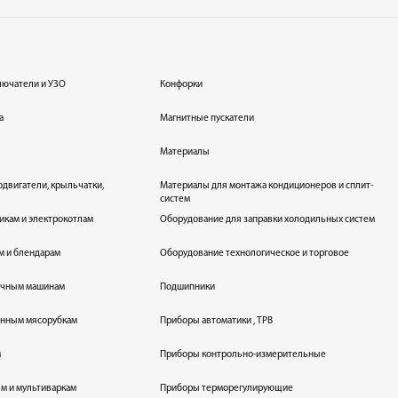
лючатели и УЗО
Конфорки
а
Магнитные пускатели
Материалы
одвигатели, крыльчатки,
Материалы для монтажа кондиционеров и сплит-
систем
икам и электрокотлам
Оборудование для заправки холодильных систем
м и блендарам
Оборудование технологическое и торговое
оечным машинам
Подшипники
енным мясорубкам
Приборы автоматики , ТРВ
м
Приборы контрольно-измерительные
лям и мультиваркам
Приборы терморегулирующие