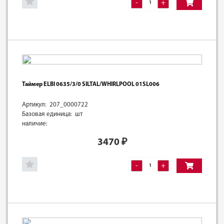
-
+
Таймер ELBI 0635/3/0 SILTAL/WHIRLPOOL 01SL006
Артикул: 207_0000722
Базовая единица: шт
наличие:
3470
₽
-
+