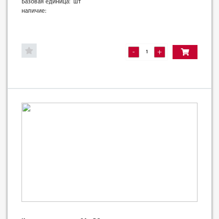
Базовая единица: шт
наличие:
-
+