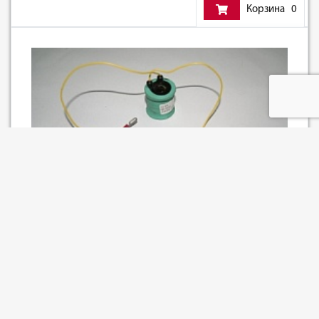
Корзина
0
Катушка СКН-2 24V д.13.5 мм
Артикул: 504_0000316
Базовая единица: шт
наличие:
588
₽