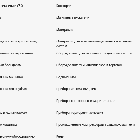
лючатели и УЗО
Конфорки
а
Магнитные пускатели
Материалы
одвигатели, крыльчатки,
Материалы для монтажа кондиционеров и сплит-
систем
икам и электрокотлам
Оборудование для заправки холодильных систем
м и блендарам
Оборудование технологическое и торговое
оечным машинам
Подшипники
енным мясорубкам
Приборы автоматики , ТРВ
м
Приборы контрольно-измерительные
лям и мультиваркам
Приборы терморегулирующие
ым машинам
Промышленные компрессора и воздухоохладители
ическому оборудованию
Реле