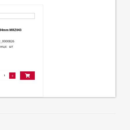
=34mm MRZ043
9_0000826
ница: шт
+