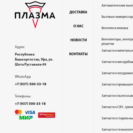
Автоматические вык
ДОСТАВКА
Бытовые компрессор
О НАС
Вентили и клапана
Вентиляторы, электр
НОВОСТИ
решетки
Адрес
Запчасти к кипятильн
КОНТАКТЫ
Республика
Башкортостан, Уфа, ул.
Запчасти к мясорубка
Шота Руставели 49
Запчасти к посудом
WhatsApp
+7 (937)-500-33-18
Запчасти к промышл
Запчасти к пылесоса
Телефоны
+7 (937) 500-33-18
Запчасти к СВЧ , гри
Запчасти к стиральн
Запчасти к технолог