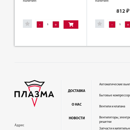
наличие:
наличие:
812
₽
-
+
-
+
Автоматические вык
ДОСТАВКА
Бытовые компрессор
О НАС
Вентили и клапана
Вентиляторы, электр
НОВОСТИ
решетки
Адрес
Запчасти к кипятильн