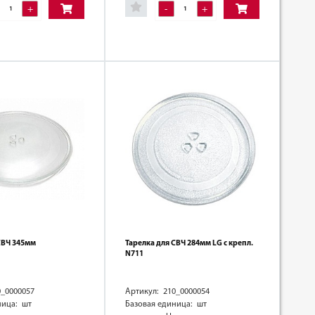
+
-
+
СВЧ 345мм
Тарелка для СВЧ 284мм LG с крепл.
N711
0_0000057
Артикул: 210_0000054
ница: шт
Базовая единица: шт