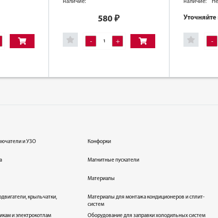
наличие:
наличие:
Не
Уточняйте
580
₽
-
+
-
лючатели и УЗО
Конфорки
а
Магнитные пускатели
Материалы
одвигатели, крыльчатки,
Материалы для монтажа кондиционеров и сплит-
систем
икам и электрокотлам
Оборудование для заправки холодильных систем