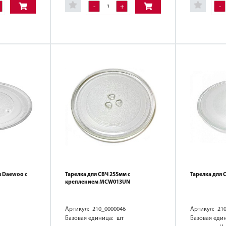
-
+
-
м Daewoo с
Тарелка для СВЧ 255мм с
Тарелка для 
креплением MCW013UN
Артикул: 210_0000046
Артикул: 21
Базовая единица: шт
Базовая еди