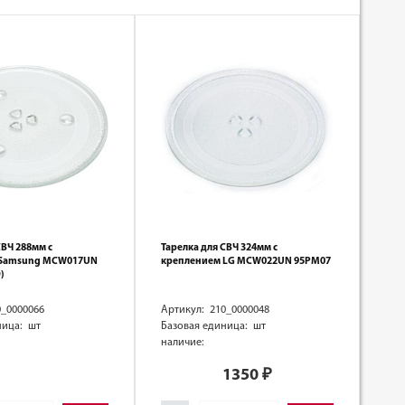
СВЧ 288мм с
Тарелка для СВЧ 324мм с
 Samsung MCW017UN
креплением LG MCW022UN 95PM07
)
0_0000066
Артикул: 210_0000048
ница: шт
Базовая единица: шт
наличие:
1350
₽