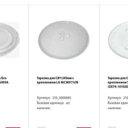
 без
Тарелка для СВЧ 245мм с
Тарелка для 
G005A
креплением LG MCW011UN
креплением
(DE74-10102D
Артикул: 210_0000065
Артикул: 21
Базовая единица: шт
Базовая еди
наличие:
наличие: