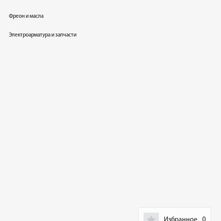
Фреон и масла
Электроарматура и запчасти
Избранное
0