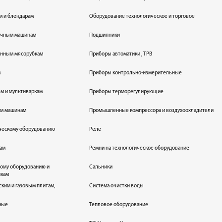
м и блендарам
Оборудование технологическое и торговое
оечным машинам
Подшипники
енным мясорубкам
Приборы автоматики , ТРВ
м
Приборы контрольно-измерительные
лям и мультиваркам
Приборы терморегулирующие
ым машинам
Промышленные компрессора и воздухоохладители
ическому оборудованию
Реле
кам
Ремни на технологическое оборудование
ному оборудованию и
Сальники
икам
ским и газовым плитам,
Система очистки воды
ные
Тепловое оборудование