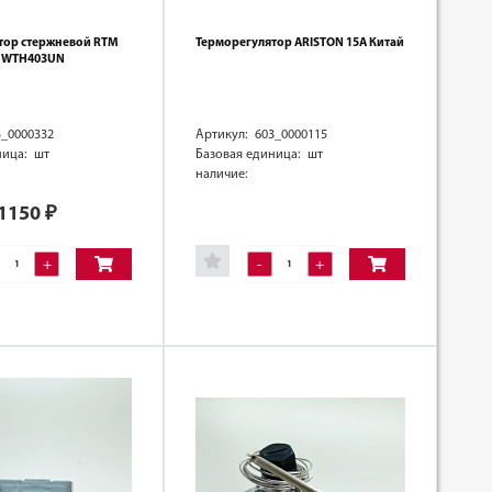
тор стержневой RTM
Терморегулятор ARISTON 15А Китай
5, WTH403UN
3_0000332
Артикул: 603_0000115
ница: шт
Базовая единица: шт
наличие:
1150
₽
+
-
+