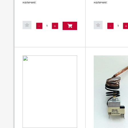
наличие:
наличие:
-
+
-
+