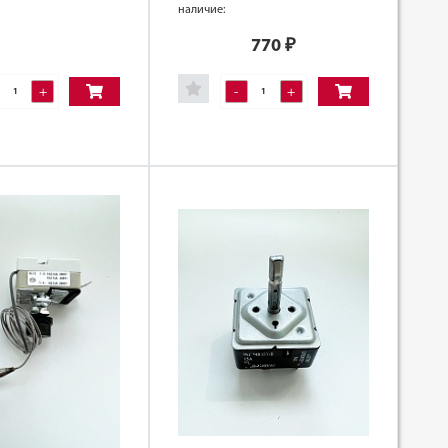
наличие:
770
₽
+
-
+