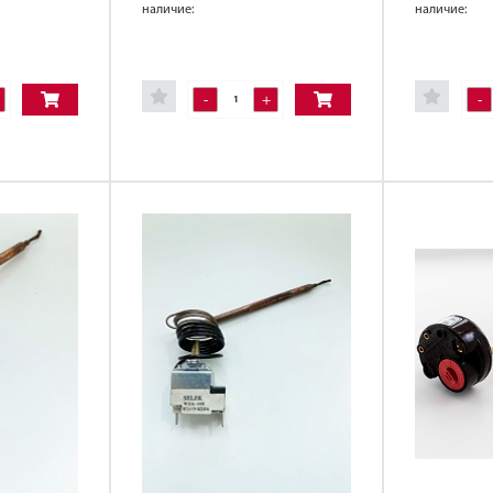
наличие:
наличие:
-
+
-