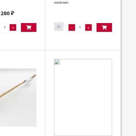
наличие:
280
₽
+
-
+