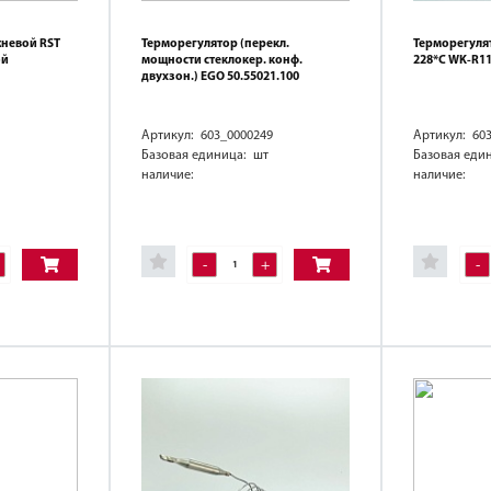
жневой RST
Терморегулятор (перекл.
Терморегуля
ой
мощности стеклокер. конф.
228*C WK-R11
двухзон.) EGO 50.55021.100
Артикул: 603_0000249
Артикул: 60
Базовая единица: шт
Базовая еди
наличие:
наличие:
-
+
-