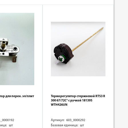
ор для перен. эл/плит
Терморегулятор стержневой RTS3 R
300 67/72C° с ручкой 181395
WTH426UN
3_0000192
Артикул: 603_0000292
ница: шт
Базовая единица: шт