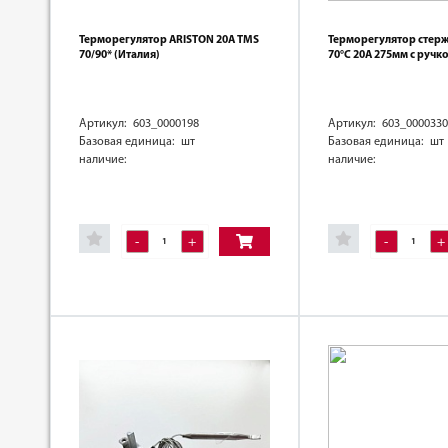
Терморегулятор ARISTON 20А TМS
Терморегулятор стер
70/90* (Италия)
70°C 20A 275мм с ручк
Артикул: 603_0000198
Артикул: 603_0000330
Базовая единица: шт
Базовая единица: шт
наличие:
наличие:
-
+
-
+