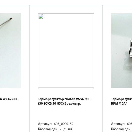
on WZA-300E
Терморегулятор Norton WZA- 90E
Терморегулят
(30-90'C)(30-85С) Водонагр.
БРМ /10А/
Артикул: 603_0000152
Артикул: 60
Базовая единица: шт
Базовая еди