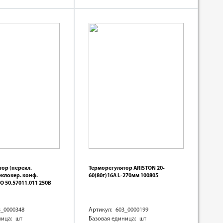
ор (перекл.
Терморегулятор ARISTON 20-
клокер. конф.
60(80г)16А L-270мм 100805
O 50.57011.011 250В
3_0000348
Артикул: 603_0000199
ница: шт
Базовая единица: шт