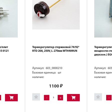
л/плит
Терморегулятор стержневой 74/92°
Терморегулят
15 0121
RTD 20A, 250V, L-270мм WTH409UN
мощности сте
двухзон.) EG
Артикул: 603_0000210
Артикул: 60
Базовая единица: шт
Базовая еди
наличие:
наличие:
1100
₽
-
+
-