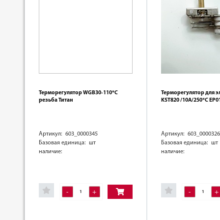
Терморегулятор WGB30-110*C
Терморегулятор для э
резьба Титан
KST820 /10А/250*С EP0
Артикул: 603_0000345
Артикул: 603_0000326
Базовая единица: шт
Базовая единица: шт
наличие:
наличие:
-
+
-
+