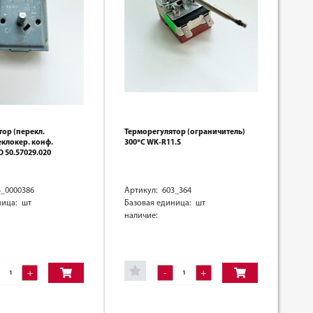
ор (перекл.
Терморегулятор (ограничитель)
клокер. конф.
300*C WK-R11.S
O 50.57029.020
3_0000386
Артикул: 603_364
ница: шт
Базовая единица: шт
наличие:
+
-
+