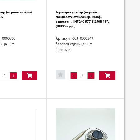
тор (ограничитель)
Терморегулятор (перекл.
.S
мощности стеклокер. конф.
однозон.) INF240 577-S 250В 15A
(BEKO и др.)
3_0000360
Артикул: 603_0000349
ница: шт
Базовая единица: шт
наличие:
+
-
+