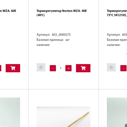
n WZA- 60E
Терморегулятор Norton WZA- 40E
Терморегуля
(40'C)
73°C 341210
Артикул: 603_0000275
Артикул: 60
Базовая единица: шт
Базовая еди
наличие:
наличие:
-
+
-