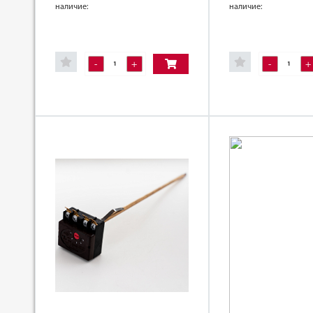
наличие:
наличие:
-
+
-
+