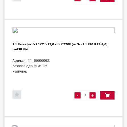
ТЭНБ /на фл. G 2 1/2"/ -12,0 кВт Р 220В (из 3-х ТЭН 90 В 13/4,0)
L=430 мм
Артикул: 11_00000083
Базовая единица: шт
наличие:
-
+