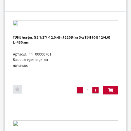
ТЭНБ /на фл. G 2 1/2"/ -12,0 кВт J 220В (из 3-х ТЭН 90 В 12/4,0)
L=430 мм
Артикул: 11_00000701
Базовая единица: шт
наличие:
-
+