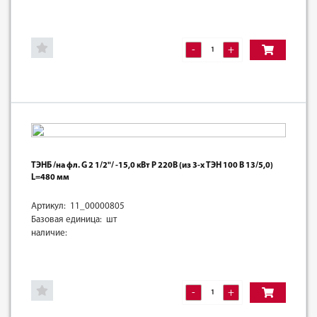
-
+
ТЭНБ /на фл. G 2 1/2"/ -15,0 кВт Р 220В (из 3-х ТЭН 100 В 13/5,0)
L=480 мм
Артикул: 11_00000805
Базовая единица: шт
наличие:
-
+