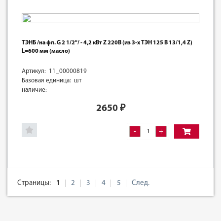
ТЭНБ /на фл. G 2 1/2"/ - 4,2 кВт Z 220В (из 3-х ТЭН 125 В 13/1,4 Z)
L=600 мм (масло)
Артикул: 11_00000819
Базовая единица: шт
наличие:
2650
₽
-
+
Страницы:
1
2
3
4
5
След.