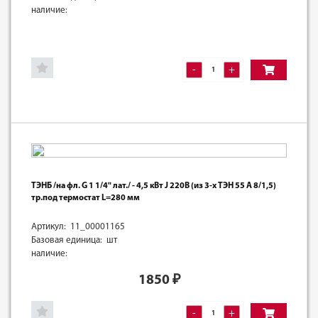
наличие:
-
+
ТЭНБ /на фл. G 1 1/4" лат./ - 4,5 кВт J 220В (из 3-х ТЭН 55 А 8/1,5)
тр.под термостат L=280 мм
Артикул: 11_00001165
Базовая единица: шт
наличие:
1850
₽
-
+