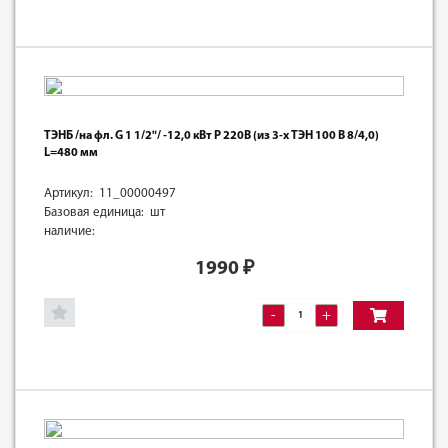
ТЭНБ /на фл. G 1 1/2"/ -12,0 кВт Р 220В (из 3-х ТЭН 100 В 8/4,0)
L=480 мм
Артикул: 11_00000497
Базовая единица: шт
наличие:
1990
₽
-
+