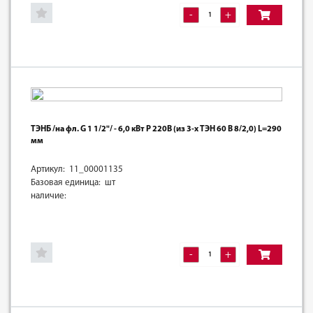
-
+
ТЭНБ /на фл. G 1 1/2"/ - 6,0 кВт Р 220В (из 3-х ТЭН 60 В 8/2,0) L=290
мм
Артикул: 11_00001135
Базовая единица: шт
наличие:
-
+