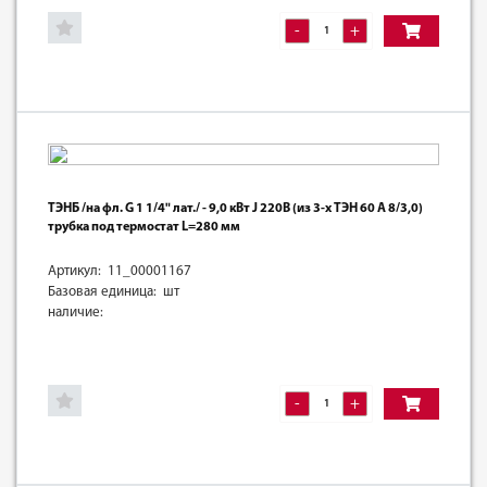
-
+
ТЭНБ /на фл. G 1 1/4" лат./ - 9,0 кВт J 220В (из 3-х ТЭН 60 А 8/3,0)
трубка под термостат L=280 мм
Артикул: 11_00001167
Базовая единица: шт
наличие:
-
+