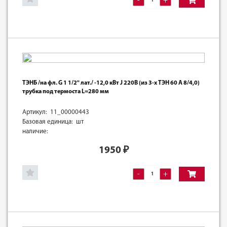
-
+
ТЭНБ /на фл. G 1 1/2" лат./ -12,0 кВт J 220В (из 3-х ТЭН 60 А 8/4,0)
трубка под термоста L=280 мм
Артикул: 11_00000443
Базовая единица: шт
наличие:
1950
₽
-
+