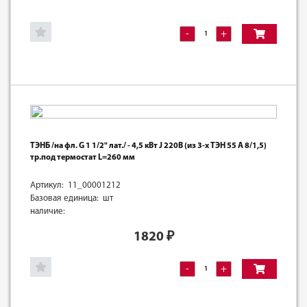
-
+
ТЭНБ /на фл. G 1 1/2" лат./ - 4,5 кВт J 220В (из 3-х ТЭН 55 А 8/1,5)
тр.под термостат L=260 мм
Артикул: 11_00001212
Базовая единица: шт
наличие:
1820
₽
-
+