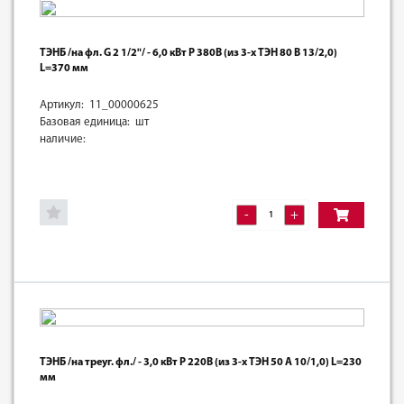
ТЭНБ /на фл. G 2 1/2"/ - 6,0 кВт Р 380В (из 3-х ТЭН 80 В 13/2,0)
L=370 мм
Артикул: 11_00000625
Базовая единица: шт
наличие:
-
+
ТЭНБ /на треуг. фл./ - 3,0 кВт Р 220В (из 3-х ТЭН 50 А 10/1,0) L=230
мм