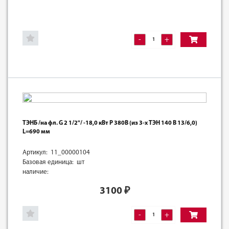
-
+
ТЭНБ /на фл. G 2 1/2"/ -18,0 кВт Р 380В (из 3-х ТЭН 140 В 13/6,0)
L=690 мм
Артикул: 11_00000104
Базовая единица: шт
наличие:
3100
₽
-
+