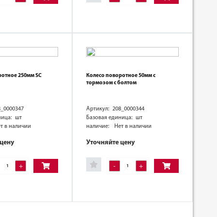
ротное 250мм SC
Колесо поворотное 50мм с
тормозом с болтом
8_0000347
Артикул: 208_0000344
ница: шт
Базовая единица: шт
т в наличии
наличие:
Нет в наличии
 цену
Уточняйте цену
+
-
+