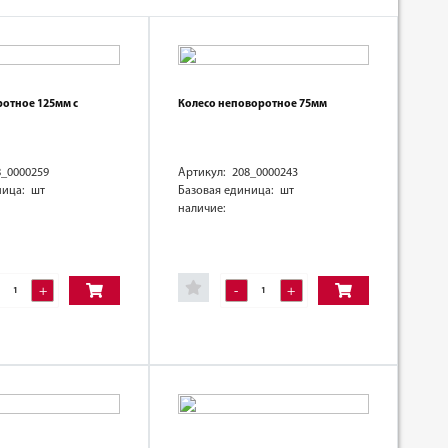
ротное 125мм с
Колесо неповоротное 75мм
8_0000259
Артикул: 208_0000243
ница: шт
Базовая единица: шт
наличие:
+
-
+