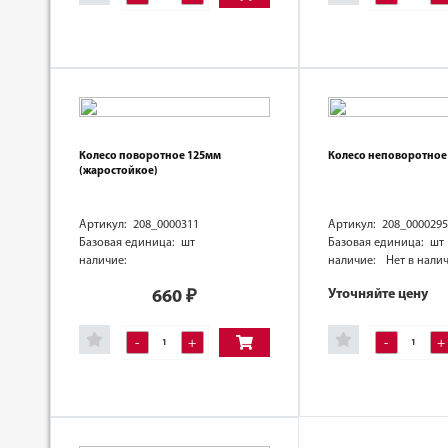
Колесо поворотное 125мм
Колесо неповоротное
(жаростойкое)
Артикул: 208_0000311
Артикул: 208_0000295
Базовая единица: шт
Базовая единица: шт
наличие:
наличие:
Нет в нали
Уточняйте цену
660
₽
-
+
-
+