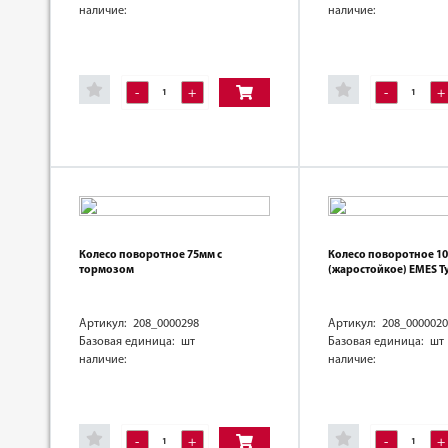
наличие:
наличие:
-
+
-
+
Колесо поворотное 75мм с
Колесо поворотное 1
тормозом
(жаростойкое) EMES Т
Артикул: 208_0000298
Артикул: 208_0000020
Базовая единица: шт
Базовая единица: шт
наличие:
наличие:
-
+
-
+