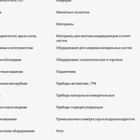
лючатели и УЗО
Конфорки
а
Магнитные пускатели
Материалы
одвигатели, крыльчатки,
Материалы для монтажа кондиционеров и сплит-
систем
икам и электрокотлам
Оборудование для заправки холодильных систем
м и блендарам
Оборудование технологическое и торговое
оечным машинам
Подшипники
енным мясорубкам
Приборы автоматики , ТРВ
м
Приборы контрольно-измерительные
лям и мультиваркам
Приборы терморегулирующие
ым машинам
Промышленные компрессора и воздухоохладители
ическому оборудованию
Реле