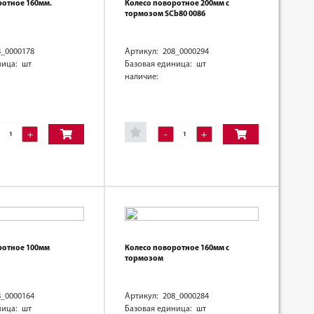
ротное 160мм.
Колесо поворотное 200мм с
тормозом SCb80 0086
8_0000178
Артикул: 208_0000294
ница: шт
Базовая единица: шт
наличие:
+
-
+
ротное 100мм
Колесо поворотное 160мм с
тормозом
8_0000164
Артикул: 208_0000284
ница: шт
Базовая единица: шт