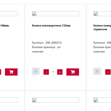
 160мм.
Колесо неповоротное 125мм
Колесо пово
тормозом
Артикул: 208_0000216
Артикул: 20
Базовая единица: шт
Базовая еди
наличие:
наличие:
-
+
-