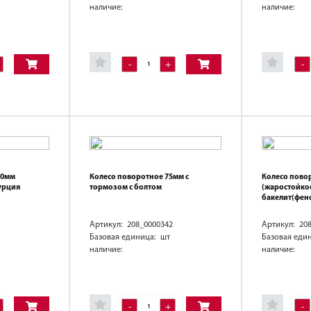
наличие:
наличие:
-
+
-
00мм
Колесо поворотное 75мм с
Колесо пово
урция
тормозом с болтом
(жаростойкое
бакелит(фено
Артикул: 208_0000342
Артикул: 20
Базовая единица: шт
Базовая еди
наличие:
наличие:
-
+
-