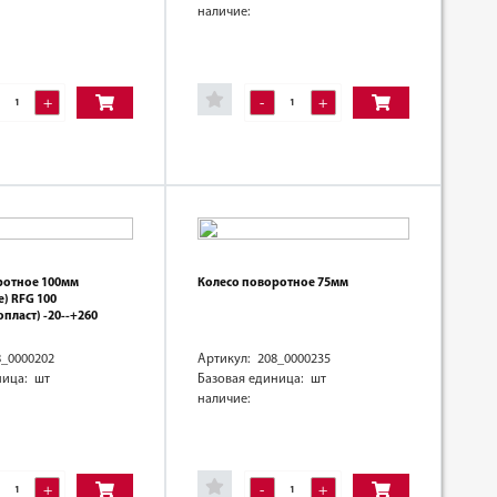
наличие:
+
-
+
ротное 100мм
Колесо поворотное 75мм
) RFG 100
пласт) -20--+260
8_0000202
Артикул: 208_0000235
ница: шт
Базовая единица: шт
наличие:
+
-
+