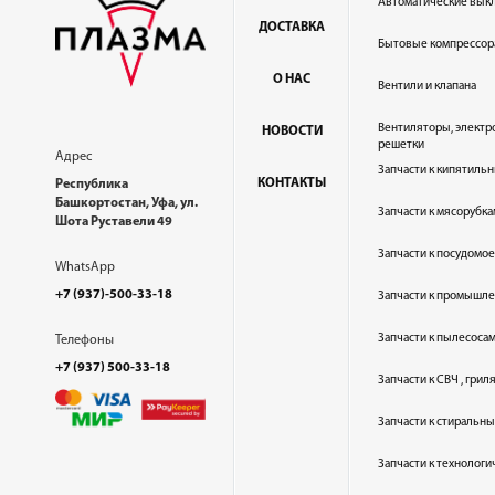
Автоматические вык
ДОСТАВКА
Бытовые компрессор
О НАС
Вентили и клапана
Вентиляторы, электр
НОВОСТИ
решетки
Адрес
Запчасти к кипятильн
КОНТАКТЫ
Республика
Башкортостан, Уфа, ул.
Запчасти к мясорубка
Шота Руставели 49
Запчасти к посудом
WhatsApp
+7 (937)-500-33-18
Запчасти к промышл
Запчасти к пылесоса
Телефоны
+7 (937) 500-33-18
Запчасти к СВЧ , гри
Запчасти к стиральн
Запчасти к технолог