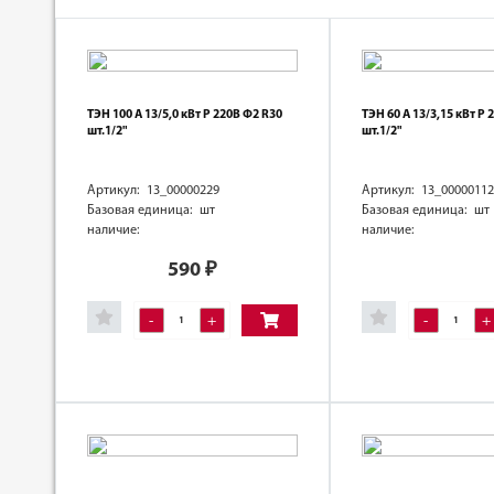
ТЭН 100 А 13/5,0 кВт Р 220В Ф2 R30
ТЭН 60 А 13/3,15 кВт Р 
шт.1/2"
шт.1/2"
Артикул: 13_00000229
Артикул: 13_00000112
Базовая единица: шт
Базовая единица: шт
наличие:
наличие:
590
₽
-
+
-
+