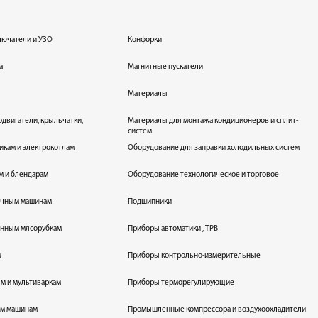
лючатели и УЗО
Конфорки
а
Магнитные пускатели
Материалы
одвигатели, крыльчатки,
Материалы для монтажа кондиционеров и сплит-
систем
икам и электрокотлам
Оборудование для заправки холодильных систем
м и блендарам
Оборудование технологическое и торговое
оечным машинам
Подшипники
енным мясорубкам
Приборы автоматики , ТРВ
м
Приборы контрольно-измерительные
лям и мультиваркам
Приборы терморегулирующие
ым машинам
Промышленные компрессора и воздухоохладители