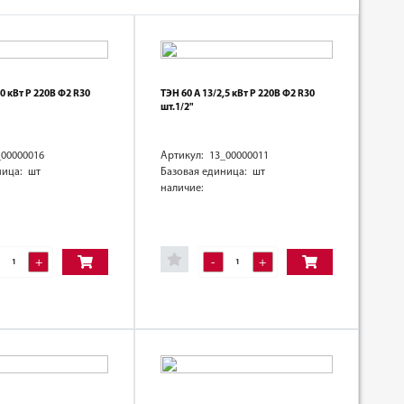
,0 кВт Р 220В Ф2 R30
ТЭН 60 А 13/2,5 кВт Р 220В Ф2 R30
шт.1/2"
_00000016
Артикул: 13_00000011
ница: шт
Базовая единица: шт
наличие:
+
-
+