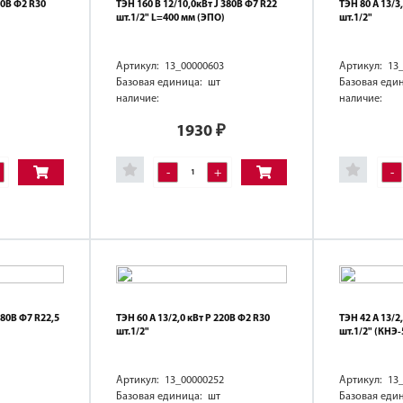
20В Ф2 R30
ТЭН 160 В 12/10,0кВт J 380В Ф7 R22
ТЭН 80 А 13/3
шт.1/2" L=400 мм (ЭПО)
шт.1/2"
Артикул: 13_00000603
Артикул: 13
Базовая единица: шт
Базовая еди
наличие:
наличие:
1930
₽
-
+
-
 380В Ф7 R22,5
ТЭН 60 А 13/2,0 кВт Р 220В Ф2 R30
ТЭН 42 А 13/2
)
шт.1/2"
шт.1/2" (КНЭ
Артикул: 13_00000252
Артикул: 13
Базовая единица: шт
Базовая еди