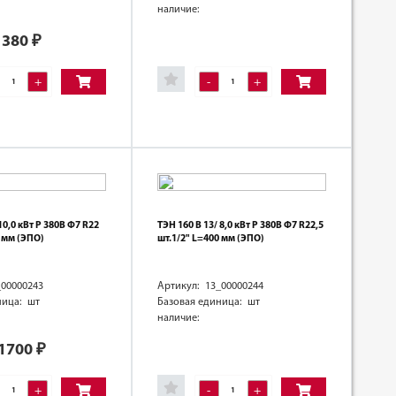
наличие:
380
₽
+
-
+
10,0 кВт Р 380В Ф7 R22
ТЭН 160 В 13/ 8,0 кВт Р 380В Ф7 R22,5
0 мм (ЭПО)
шт.1/2" L=400 мм (ЭПО)
_00000243
Артикул: 13_00000244
ница: шт
Базовая единица: шт
наличие:
1700
₽
+
-
+