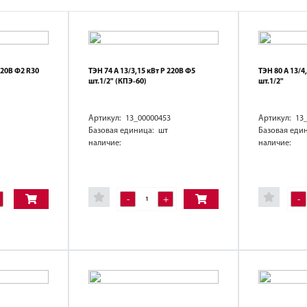
220В Ф2 R30
ТЭН 74 А 13/3,15 кВт Р 220В Ф5
ТЭН 80 А 13/4
шт.1/2" (КПЭ-60)
шт.1/2"
Артикул: 13_00000453
Артикул: 13
Базовая единица: шт
Базовая еди
наличие:
наличие:
-
+
-