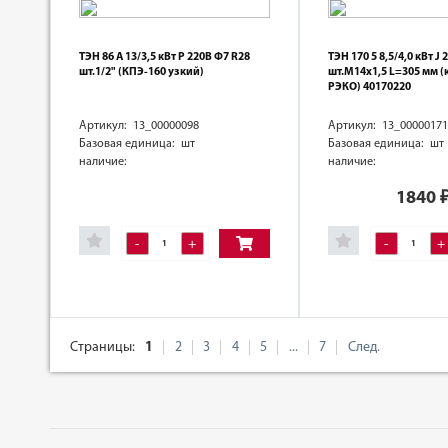
ТЭН 86 А 13/3,5 кВт Р 220В Ф7 R28
ТЭН 170 5 8,5/4,0 кВт J
шт.1/2" (КПЭ-160 узкий)
шт.М14х1,5 L=305 мм (
РЭКО) 40170220
Артикул: 13_00000098
Артикул: 13_00000171
Базовая единица: шт
Базовая единица: шт
наличие:
наличие:
1840
-
+
-
+
Страницы:
1
2
3
4
5
...
7
След.