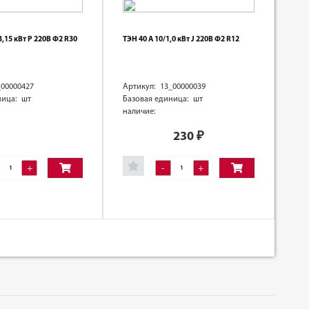
3,15 кВт Р 220В Ф2 R30
ТЭН 40 А 10/1,0 кВт J 220В Ф2 R12
_00000427
Артикул: 13_00000039
ница: шт
Базовая единица: шт
наличие:
230
₽
+
-
+