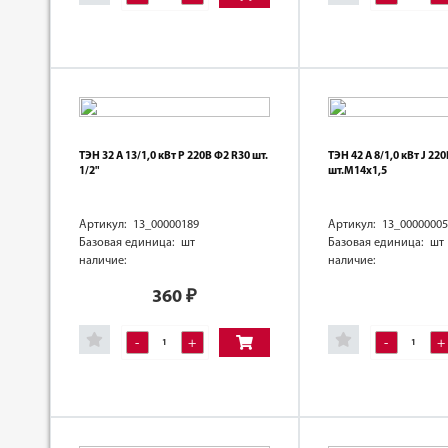
ТЭН 32 А 13/1,0 кВт Р 220В Ф2 R30 шт.
ТЭН 42 А 8/1,0 кВт J 22
1/2"
шт.М14х1,5
Артикул: 13_00000189
Артикул: 13_00000005
Базовая единица: шт
Базовая единица: шт
наличие:
наличие:
360
₽
-
+
-
+