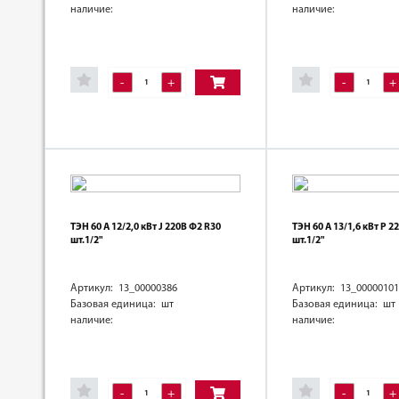
наличие:
наличие:
-
+
-
+
ТЭН 60 А 12/2,0 кВт J 220В Ф2 R30
ТЭН 60 А 13/1,6 кВт Р 2
шт.1/2"
шт.1/2"
Артикул: 13_00000386
Артикул: 13_00000101
Базовая единица: шт
Базовая единица: шт
наличие:
наличие:
-
+
-
+