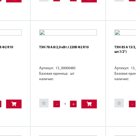
0В Ф2 R10
ТЭН 78 А 8/2,0 кВт J 220В Ф2 R10
ТЭН 85 А 13/3
шт.1/2")
Артикул: 13_00000485
Артикул: 13
Базовая единица: шт
Базовая еди
наличие:
наличие:
-
+
-