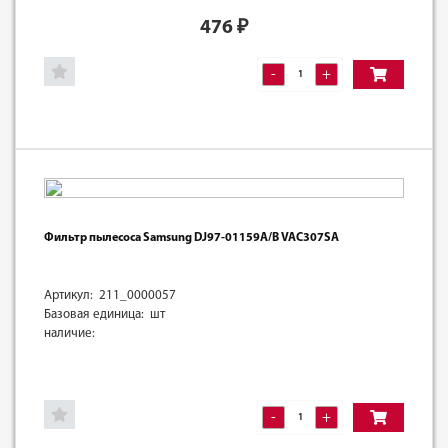
476
₽
-
+
Фильтр пылесоса Samsung DJ97-01159A/B VAC307SA
Артикул: 211_0000057
Базовая единица: шт
наличие:
-
+