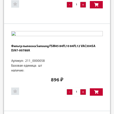
-
+
Фильтр пылесоса Samsung FSM45 84FL10 84FL12 VAC304SA
DJ97-00788A
Артикул: 211_0000058
Базовая единица: шт
наличие:
896
₽
-
+