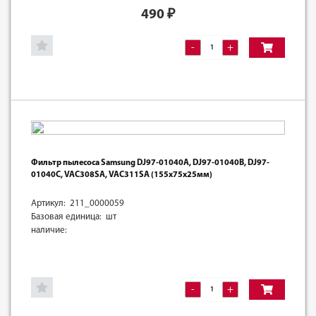
490
₽
-
+
Фильтр пылесоса Samsung DJ97-01040A, DJ97-01040B, DJ97-
01040C, VAC308SA, VAC311SA (155х75х25мм)
Артикул: 211_0000059
Базовая единица: шт
наличие:
-
+