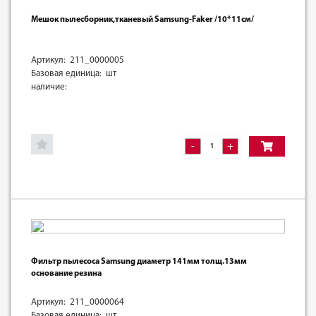
Мешок пылесборник,тканевый Samsung-Faker /10*11см/
Артикул: 211_0000005
Базовая единица: шт
наличие:
-
+
Фильтр пылесоса Samsung диаметр 141мм толщ.13мм
основание резина
Артикул: 211_0000064
Базовая единица: шт