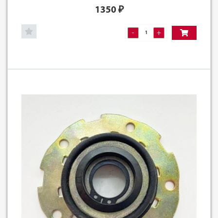
1350
₽
-
+