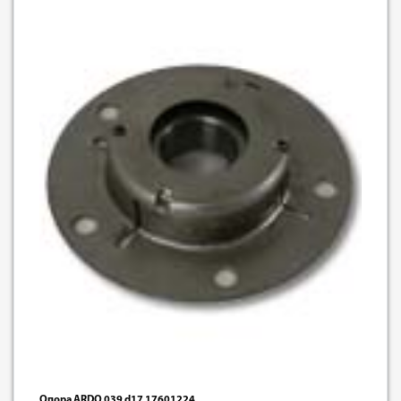
Опора ARDO 039 d17 17601224