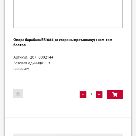
Опора барабана EBI 085(со стороны прот.шкиву) с ком-том
болтов
Артикул: 207_0002144
Базовая единица: шт
наличие:
-
+