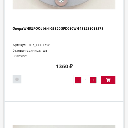
Опора WHIRLPOOL 084 IG5820 SPD010WH 481231018578
Артикул: 207_0001758
Базовая единица: шт
наличие:
1360
₽
-
+