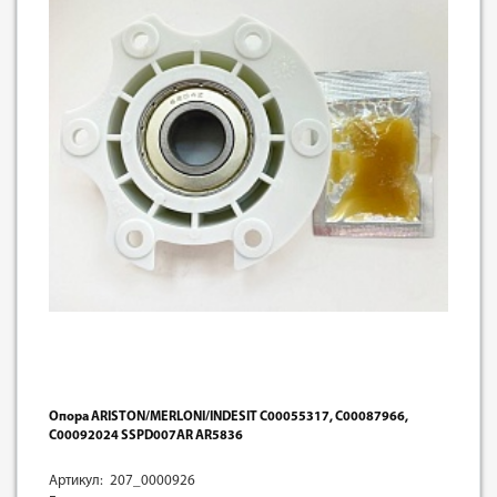
Опора ARISTON/MERLONI/INDESIT C00055317, C00087966,
C00092024 SSPD007AR AR5836
Артикул: 207_0000926