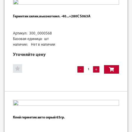
Герметик силик.высокотемп. -40...+280С S063A
Артикул: 300_0000568
Базовая единица: шт
наличие:
Нет в наличии
Уточняйте цену
-
+
Клей герметик авто серый 65гр.