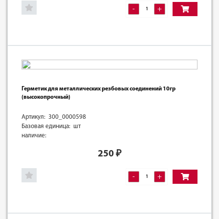
-
+
Герметик для металлических резбовых соединений 10гр
(высокопрочный)
Артикул: 300_0000598
Базовая единица: шт
наличие:
250
₽
-
+