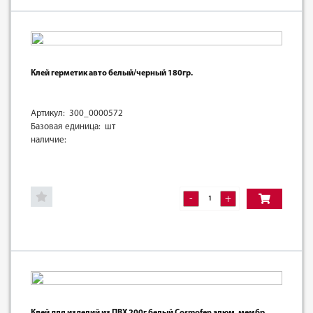
Клей герметик авто белый/черный 180гр.
Артикул: 300_0000572
Базовая единица: шт
наличие:
-
+
Клей для изделий из ПВХ 200г белый Cosmofen алюм. мембр.