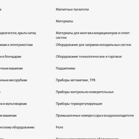
а
Магнитные пускатели
Материалы
одвигатели, крыльчатки,
Материалы для монтажа кондиционеров и сплит-
систем
икам и электрокотлам
Оборудование для заправки холодильных систем
м и блендарам
Оборудование технологическое и торговое
оечным машинам
Подшипники
енным мясорубкам
Приборы автоматики , ТРВ
м
Приборы контрольно-измерительные
лям и мультиваркам
Приборы терморегулирующие
ым машинам
Промышленные компрессора и воздухоохладители
ическому оборудованию
Реле