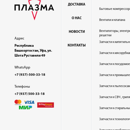
ДОСТАВКА
Бытовые компрессор
О НАС
Вентили и клапана
Вентиляторы, электр
НОВОСТИ
решетки
Адрес
Запчасти к кипятильн
КОНТАКТЫ
Республика
Башкортостан, Уфа, ул.
Запчасти к мясорубка
Шота Руставели 49
Запчасти к посудом
WhatsApp
+7 (937)-500-33-18
Запчасти к промышл
Запчасти к пылесоса
Телефоны
+7 (937) 500-33-18
Запчасти к СВЧ , гри
Запчасти к стиральн
Запчасти к технолог