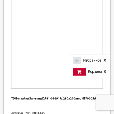
Избранное
0
Корзина
0
ТЭН оттайки Samsung DA81-01691A, 280x210mm, HTF000SA
Артикул: 206_0001445