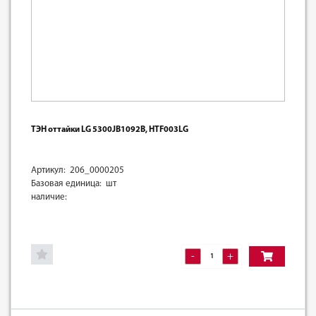
ТЭН оттайки LG 5300JB1092B, HTF003LG
Артикул: 206_0000205
Базовая единица: шт
наличие:
-
+