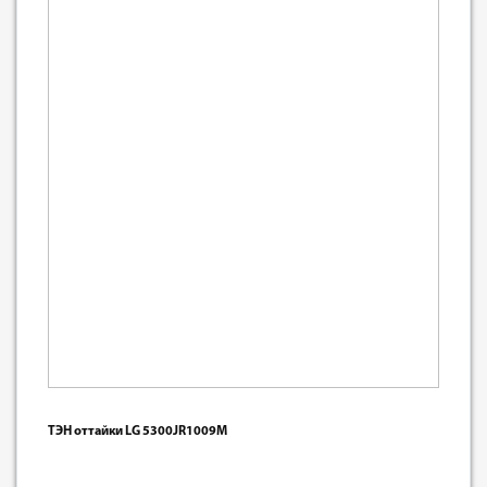
ТЭН оттайки LG 5300JR1009M