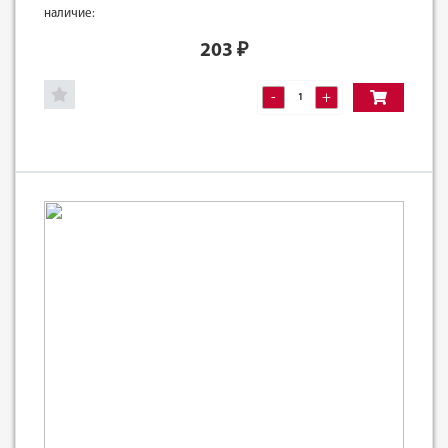
наличие:
203
₽
-
+