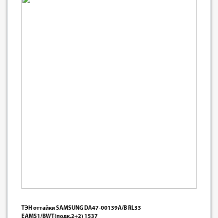
ТЭН оттайки SAMSUNG DA47-00139A/B RL33
EAMS1/BWT(подк.2+2) 1537