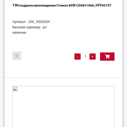
ТЭН поддона каплепадения Стинол 80W C00851066, HTF001ST
Артикул: 206_0000004
Базовая единица: шт
наличие:
-
+