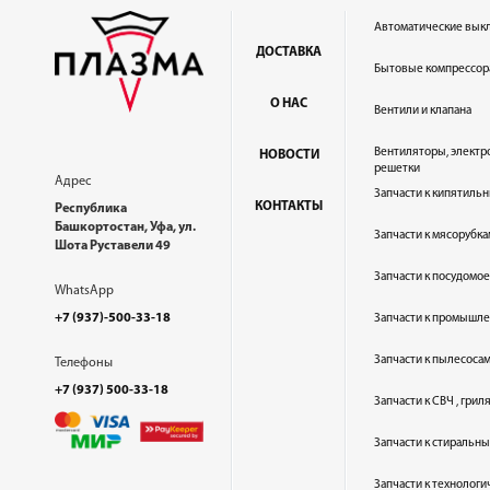
Автоматические вык
ДОСТАВКА
Бытовые компрессор
О НАС
Вентили и клапана
Вентиляторы, электр
НОВОСТИ
решетки
Адрес
Запчасти к кипятильн
КОНТАКТЫ
Республика
Башкортостан, Уфа, ул.
Запчасти к мясорубка
Шота Руставели 49
Запчасти к посудом
WhatsApp
+7 (937)-500-33-18
Запчасти к промышл
Запчасти к пылесоса
Телефоны
+7 (937) 500-33-18
Запчасти к СВЧ , гри
Запчасти к стиральн
Запчасти к технолог