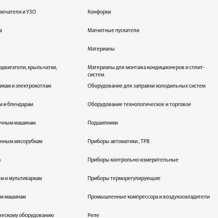
лючатели и УЗО
Конфорки
а
Магнитные пускатели
Материалы
одвигатели, крыльчатки,
Материалы для монтажа кондиционеров и сплит-
систем
икам и электрокотлам
Оборудование для заправки холодильных систем
м и блендарам
Оборудование технологическое и торговое
оечным машинам
Подшипники
енным мясорубкам
Приборы автоматики , ТРВ
м
Приборы контрольно-измерительные
лям и мультиваркам
Приборы терморегулирующие
ым машинам
Промышленные компрессора и воздухоохладители
ическому оборудованию
Реле