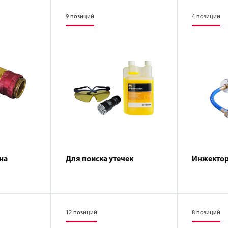
9 позиций
4 позиции
на
Для поиска утечек
Инжекто
12 позиций
8 позиций