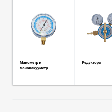
Манометр и
Редуктора
мановакууметр