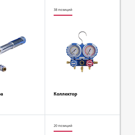
38 позиций
ра
Коллектор
20 позиций