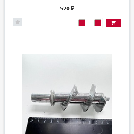
520
₽
-
+