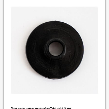
Прокладка шнека мясорубки Tefal d=35/9 мм