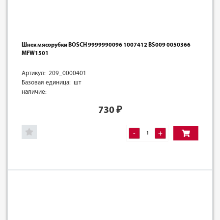
Шнек мясорубки BOSCH 9999990096 1007412 BS009 0050366
MFW1501
Артикул: 209_0000401
Базовая единица: шт
наличие:
730
₽
-
+