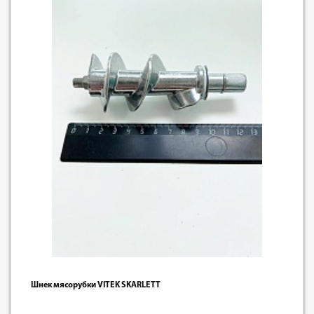
Шнек мясорубки VITEK SKARLETT