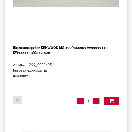
Шнек мясорубки KENWOOD MG-300/400/500 9999990114
KW658534 MG470-520
Артикул: 209_0000495
Базовая единица: шт
наличие:
-
+