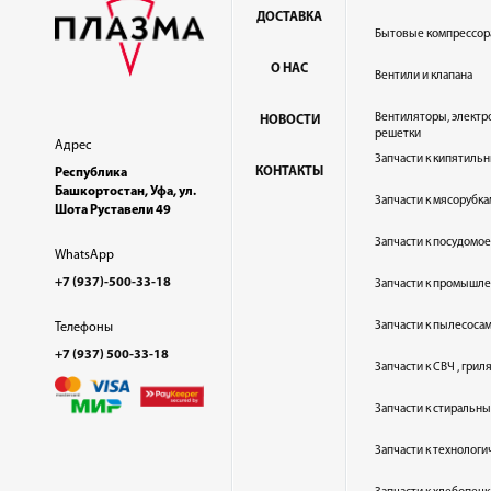
ДОСТАВКА
Бытовые компрессор
О НАС
Вентили и клапана
Вентиляторы, электр
НОВОСТИ
решетки
Адрес
Запчасти к кипятильн
КОНТАКТЫ
Республика
Башкортостан, Уфа, ул.
Запчасти к мясорубка
Шота Руставели 49
Запчасти к посудом
WhatsApp
+7 (937)-500-33-18
Запчасти к промышл
Запчасти к пылесоса
Телефоны
+7 (937) 500-33-18
Запчасти к СВЧ , гри
Запчасти к стиральн
Запчасти к технолог