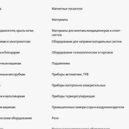
а
Магнитные пускатели
Материалы
одвигатели, крыльчатки,
Материалы для монтажа кондиционеров и сплит-
систем
икам и электрокотлам
Оборудование для заправки холодильных систем
м и блендарам
Оборудование технологическое и торговое
оечным машинам
Подшипники
енным мясорубкам
Приборы автоматики , ТРВ
м
Приборы контрольно-измерительные
лям и мультиваркам
Приборы терморегулирующие
ым машинам
Промышленные компрессора и воздухоохладители
ическому оборудованию
Реле