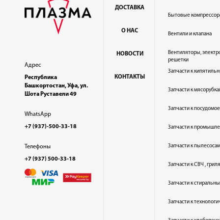
ДОСТАВКА
Бытовые компрессор
О НАС
Вентили и клапана
Вентиляторы, электр
НОВОСТИ
решетки
Адрес
Запчасти к кипятильн
КОНТАКТЫ
Республика
Башкортостан, Уфа, ул.
Запчасти к мясорубка
Шота Руставели 49
Запчасти к посудом
WhatsApp
+7 (937)-500-33-18
Запчасти к промышл
Запчасти к пылесоса
Телефоны
+7 (937) 500-33-18
Запчасти к СВЧ , гри
Запчасти к стиральн
Запчасти к технолог