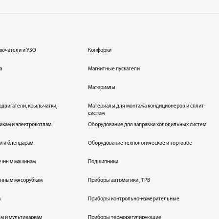
лючатели и УЗО
Конфорки
а
Магнитные пускатели
Материалы
одвигатели, крыльчатки,
Материалы для монтажа кондиционеров и сплит-
систем
икам и электрокотлам
Оборудование для заправки холодильных систем
м и блендарам
Оборудование технологическое и торговое
оечным машинам
Подшипники
енным мясорубкам
Приборы автоматики , ТРВ
м
Приборы контрольно-измерительные
лям и мультиваркам
Приборы терморегулирующие