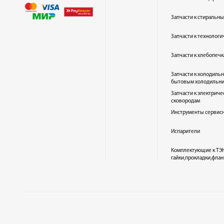
Запчасти к стиральн
Запчасти к технолог
Запчасти к хлебопеч
Запчасти к холодиль
бытовым холодильн
Запчасти к электриче
сковородам
Инструменты сервис
Испарители
Комплектующие к ТЭН
гайки,прокладки,флан