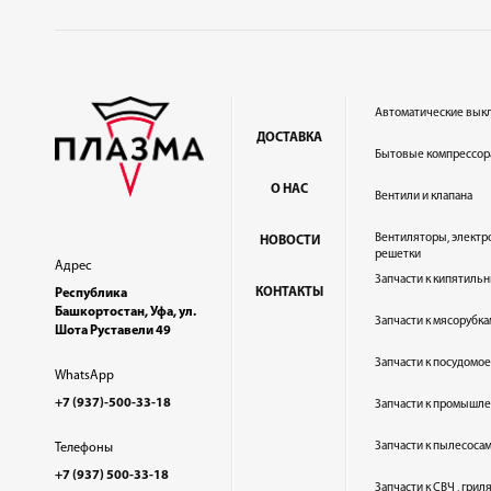
Автоматические вык
ДОСТАВКА
Бытовые компрессор
О НАС
Вентили и клапана
Вентиляторы, электр
НОВОСТИ
решетки
Адрес
Запчасти к кипятильн
КОНТАКТЫ
Республика
Башкортостан, Уфа, ул.
Запчасти к мясорубка
Шота Руставели 49
Запчасти к посудом
WhatsApp
+7 (937)-500-33-18
Запчасти к промышл
Запчасти к пылесоса
Телефоны
+7 (937) 500-33-18
Запчасти к СВЧ , гри