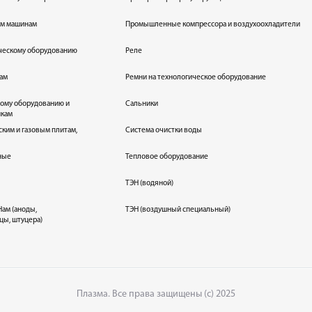
ым машинам
Промышленные компрессора и воздухоохладители
ическому оборудованию
Реле
кам
Ремни на технологическое оборудование
ному оборудованию и
Сальники
икам
ским и газовым плитам,
Система очистки воды
ные
Тепловое оборудование
ТЭН (водяной)
ам (аноды,
ТЭН (воздушный специальный)
цы, штуцера)
Плазма. Все права защищены (с) 2025