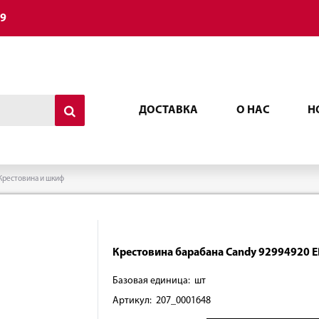
49
ДОСТАВКА
О НАС
Н
Крестовина и шкиф
Крестовина барабана Candy 92994920 E
Базовая единица: шт
Артикул: 207_0001648