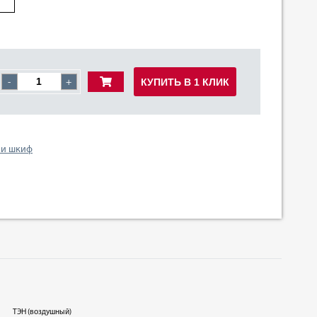
КУПИТЬ В 1 КЛИК
-
+
 и шкиф
ТЭН (воздушный)