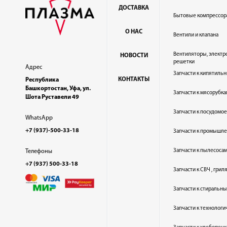
ДОСТАВКА
Бытовые компрессор
О НАС
Вентили и клапана
Вентиляторы, электр
НОВОСТИ
решетки
Адрес
Запчасти к кипятильн
КОНТАКТЫ
Республика
Башкортостан, Уфа, ул.
Запчасти к мясорубка
Шота Руставели 49
Запчасти к посудом
WhatsApp
+7 (937)-500-33-18
Запчасти к промышл
Запчасти к пылесоса
Телефоны
+7 (937) 500-33-18
Запчасти к СВЧ , гри
Запчасти к стиральн
Запчасти к технолог