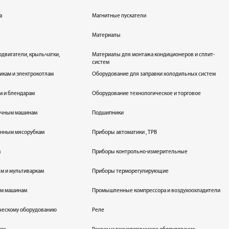
а
Магнитные пускатели
Материалы
одвигатели, крыльчатки,
Материалы для монтажа кондиционеров и сплит-
систем
икам и электрокотлам
Оборудование для заправки холодильных систем
м и блендарам
Оборудование технологическое и торговое
оечным машинам
Подшипники
енным мясорубкам
Приборы автоматики , ТРВ
м
Приборы контрольно-измерительные
лям и мультиваркам
Приборы терморегулирующие
ым машинам
Промышленные компрессора и воздухоохладители
ическому оборудованию
Реле