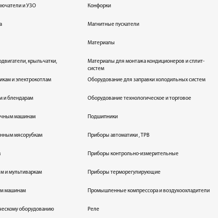
лючатели и УЗО
Конфорки
а
Магнитные пускатели
Материалы
одвигатели, крыльчатки,
Материалы для монтажа кондиционеров и сплит-
систем
икам и электрокотлам
Оборудование для заправки холодильных систем
м и блендарам
Оборудование технологическое и торговое
оечным машинам
Подшипники
енным мясорубкам
Приборы автоматики , ТРВ
м
Приборы контрольно-измерительные
лям и мультиваркам
Приборы терморегулирующие
ым машинам
Промышленные компрессора и воздухоохладители
ическому оборудованию
Реле