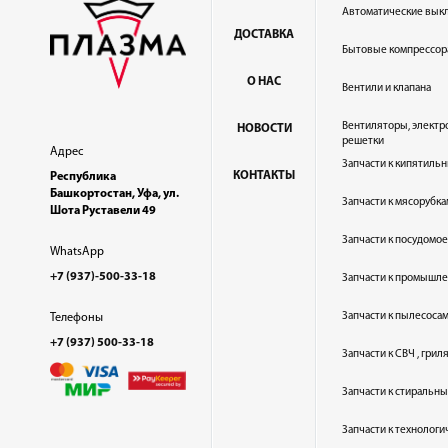
Автоматические вык
ДОСТАВКА
Бытовые компрессор
О НАС
Вентили и клапана
Вентиляторы, электр
НОВОСТИ
решетки
Адрес
Запчасти к кипятильн
КОНТАКТЫ
Республика
Башкортостан, Уфа, ул.
Запчасти к мясорубка
Шота Руставели 49
Запчасти к посудом
WhatsApp
+7 (937)-500-33-18
Запчасти к промышл
Запчасти к пылесоса
Телефоны
+7 (937) 500-33-18
Запчасти к СВЧ , гри
Запчасти к стиральн
Запчасти к технолог