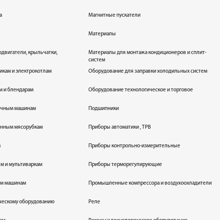
а
Магнитные пускатели
Материалы
одвигатели, крыльчатки,
Материалы для монтажа кондиционеров и сплит-
систем
икам и электрокотлам
Оборудование для заправки холодильных систем
м и блендарам
Оборудование технологическое и торговое
оечным машинам
Подшипники
енным мясорубкам
Приборы автоматики , ТРВ
м
Приборы контрольно-измерительные
лям и мультиваркам
Приборы терморегулирующие
ым машинам
Промышленные компрессора и воздухоохладители
ическому оборудованию
Реле