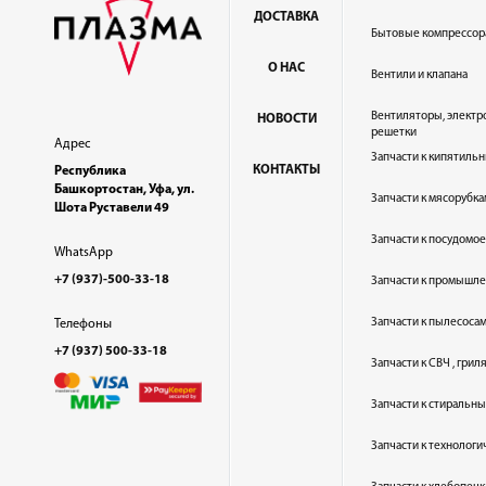
ДОСТАВКА
Бытовые компрессор
О НАС
Вентили и клапана
Вентиляторы, электр
НОВОСТИ
решетки
Адрес
Запчасти к кипятильн
КОНТАКТЫ
Республика
Башкортостан, Уфа, ул.
Запчасти к мясорубка
Шота Руставели 49
Запчасти к посудом
WhatsApp
+7 (937)-500-33-18
Запчасти к промышл
Запчасти к пылесоса
Телефоны
+7 (937) 500-33-18
Запчасти к СВЧ , гри
Запчасти к стиральн
Запчасти к технолог