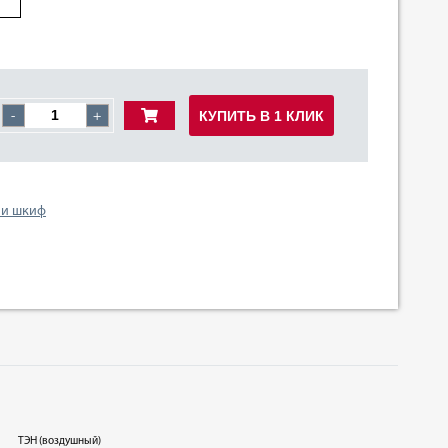
КУПИТЬ В 1 КЛИК
-
+
 и шкиф
ТЭН (воздушный)