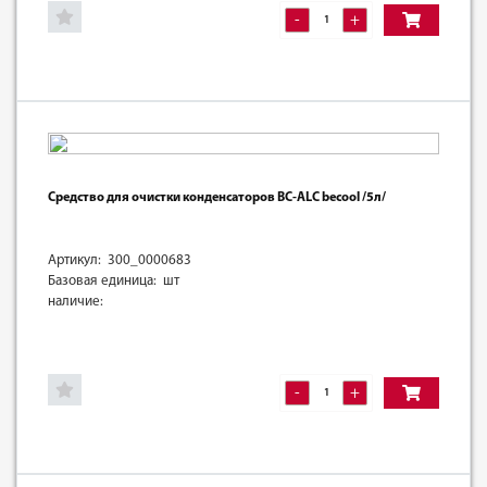
-
+
Средство для очистки конденсаторов BC-ALC becool /5л/
Артикул: 300_0000683
Базовая единица: шт
наличие:
-
+