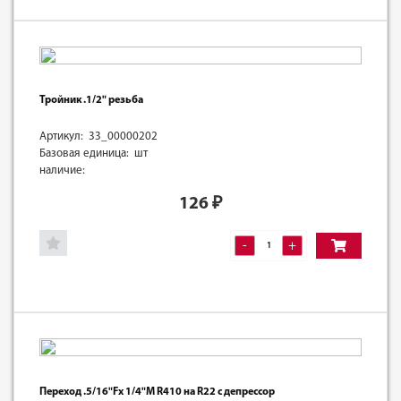
Тройник .1/2" резьба
Артикул: 33_00000202
Базовая единица: шт
наличие:
126
₽
-
+
Переход .5/16"Fх 1/4"M R410 на R22 c депрессор