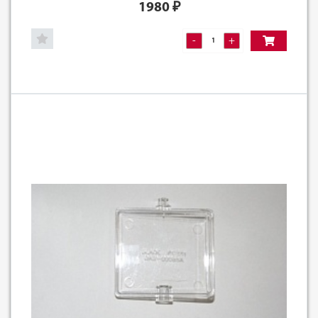
1980
₽
-
+