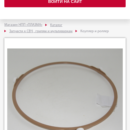
ВОЙТИ НА САЙТ
Магазин НПП «ПЛАЗМА»
Каталог
Запчасти к СВЧ , грилям и мультиваркам
Коуплер и роллер