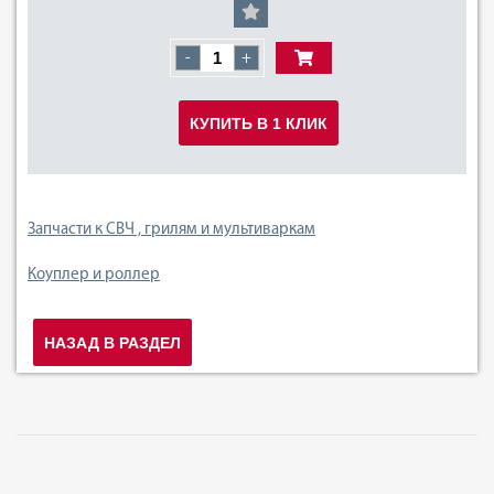
-
+
КУПИТЬ В 1 КЛИК
Запчасти к СВЧ , грилям и мультиваркам
Коуплер и роллер
НАЗАД В РАЗДЕЛ