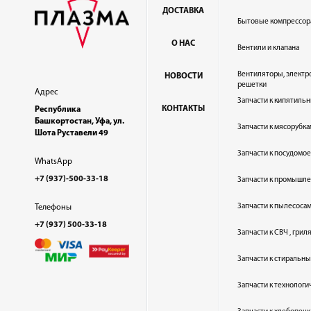
ДОСТАВКА
Бытовые компрессор
О НАС
Вентили и клапана
Вентиляторы, электр
НОВОСТИ
решетки
Адрес
Запчасти к кипятильн
КОНТАКТЫ
Республика
Башкортостан, Уфа, ул.
Запчасти к мясорубка
Шота Руставели 49
Запчасти к посудом
WhatsApp
+7 (937)-500-33-18
Запчасти к промышл
Запчасти к пылесоса
Телефоны
+7 (937) 500-33-18
Запчасти к СВЧ , гри
Запчасти к стиральн
Запчасти к технолог