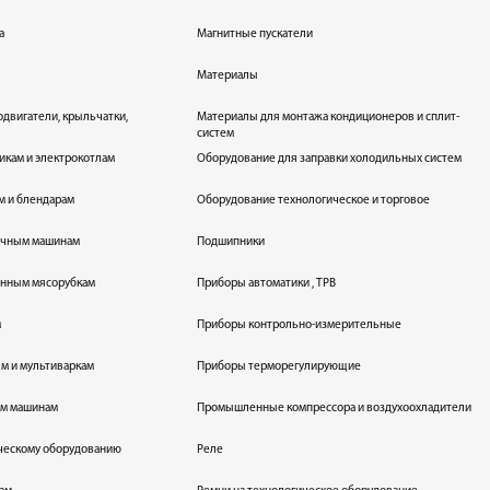
а
Магнитные пускатели
Материалы
одвигатели, крыльчатки,
Материалы для монтажа кондиционеров и сплит-
систем
икам и электрокотлам
Оборудование для заправки холодильных систем
м и блендарам
Оборудование технологическое и торговое
оечным машинам
Подшипники
енным мясорубкам
Приборы автоматики , ТРВ
м
Приборы контрольно-измерительные
лям и мультиваркам
Приборы терморегулирующие
ым машинам
Промышленные компрессора и воздухоохладители
ическому оборудованию
Реле