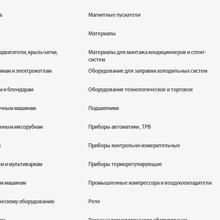
а
Магнитные пускатели
Материалы
одвигатели, крыльчатки,
Материалы для монтажа кондиционеров и сплит-
систем
икам и электрокотлам
Оборудование для заправки холодильных систем
м и блендарам
Оборудование технологическое и торговое
оечным машинам
Подшипники
енным мясорубкам
Приборы автоматики , ТРВ
м
Приборы контрольно-измерительные
лям и мультиваркам
Приборы терморегулирующие
ым машинам
Промышленные компрессора и воздухоохладители
ическому оборудованию
Реле