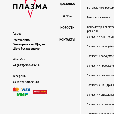
ДОСТАВКА
Бытовые компрессор
О НАС
Вентили и клапана
Вентиляторы, электр
НОВОСТИ
решетки
Адрес
Запчасти к кипятильн
КОНТАКТЫ
Республика
Башкортостан, Уфа, ул.
Запчасти к мясорубка
Шота Руставели 49
Запчасти к посудом
WhatsApp
+7 (937)-500-33-18
Запчасти к промышл
Запчасти к пылесоса
Телефоны
+7 (937) 500-33-18
Запчасти к СВЧ , гри
Запчасти к стиральн
Запчасти к технолог