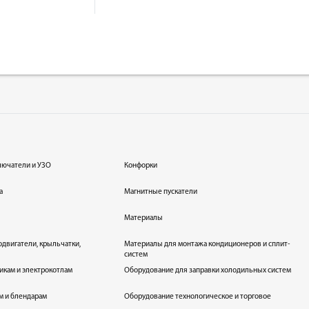
лючатели и УЗО
Конфорки
а
Магнитные пускатели
Материалы
одвигатели, крыльчатки,
Материалы для монтажа кондиционеров и сплит-
систем
икам и электрокотлам
Оборудование для заправки холодильных систем
м и блендарам
Оборудование технологическое и торговое