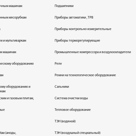
оечным машинам
Подшипники
енным мясорубкам
Приборы автоматики , ТРВ
м
Приборы контрольно-измерительные
лям и мультиваркам
Приборы терморегулирующие
ым машинам
Промышленные компрессора и воздухоохладители
ическому оборудованию
Реле
кам
Ремни на технологическое оборудование
ному оборудованию и
Сальники
икам
ским и газовым плитам,
Система очистки воды
ные
Тепловое оборудование
ТЭН (водяной)
ам (аноды,
ТЭН (воздушный специальный)