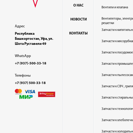
О НАС
Вентили и клапана
Вентиляторы, электр
НОВОСТИ
решетки
Адрес
Запчасти к кипятильн
КОНТАКТЫ
Республика
Башкортостан, Уфа, ул.
Запчасти к мясорубка
Шота Руставели 49
Запчасти к посудом
WhatsApp
+7 (937)-500-33-18
Запчасти к промышл
Запчасти к пылесоса
Телефоны
+7 (937) 500-33-18
Запчасти к СВЧ , гри
Запчасти к стиральн
Запчасти к технолог
Запчасти к хлебопеч
Запчасти к холодиль