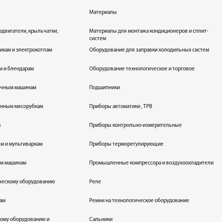
Материалы
одвигатели, крыльчатки,
Материалы для монтажа кондиционеров и сплит-
систем
икам и электрокотлам
Оборудование для заправки холодильных систем
м и блендарам
Оборудование технологическое и торговое
оечным машинам
Подшипники
енным мясорубкам
Приборы автоматики , ТРВ
м
Приборы контрольно-измерительные
лям и мультиваркам
Приборы терморегулирующие
ым машинам
Промышленные компрессора и воздухоохладители
ическому оборудованию
Реле
кам
Ремни на технологическое оборудование
ному оборудованию и
Сальники