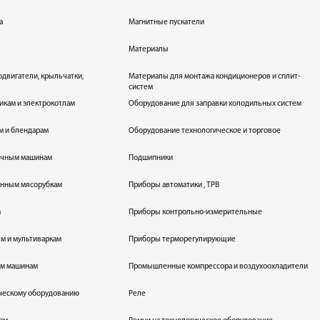
а
Магнитные пускатели
Материалы
одвигатели, крыльчатки,
Материалы для монтажа кондиционеров и сплит-
систем
икам и электрокотлам
Оборудование для заправки холодильных систем
м и блендарам
Оборудование технологическое и торговое
оечным машинам
Подшипники
енным мясорубкам
Приборы автоматики , ТРВ
м
Приборы контрольно-измерительные
лям и мультиваркам
Приборы терморегулирующие
ым машинам
Промышленные компрессора и воздухоохладители
ическому оборудованию
Реле