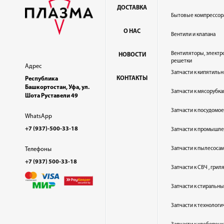
ДОСТАВКА
Бытовые компрессор
О НАС
Вентили и клапана
Вентиляторы, электр
НОВОСТИ
решетки
Адрес
Запчасти к кипятильн
КОНТАКТЫ
Республика
Башкортостан, Уфа, ул.
Запчасти к мясорубка
Шота Руставели 49
Запчасти к посудом
WhatsApp
+7 (937)-500-33-18
Запчасти к промышл
Запчасти к пылесоса
Телефоны
+7 (937) 500-33-18
Запчасти к СВЧ , гри
Запчасти к стиральн
Запчасти к технолог