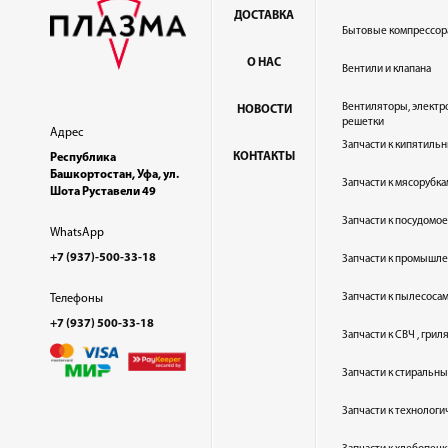
ДОСТАВКА
Бытовые компрессор
О НАС
Вентили и клапана
Вентиляторы, электр
НОВОСТИ
решетки
Адрес
Запчасти к кипятильн
КОНТАКТЫ
Республика
Башкортостан, Уфа, ул.
Запчасти к мясорубка
Шота Руставели 49
Запчасти к посудом
WhatsApp
+7 (937)-500-33-18
Запчасти к промышл
Запчасти к пылесоса
Телефоны
+7 (937) 500-33-18
Запчасти к СВЧ , гри
Запчасти к стиральн
Запчасти к технолог