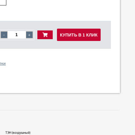
КУПИТЬ В 1 КЛИК
-
+
тки
ТЭН (воздушный)