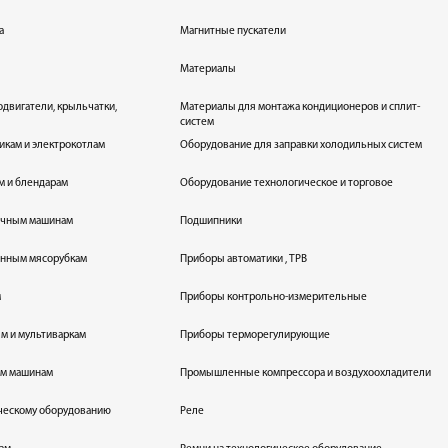
а
Магнитные пускатели
Материалы
одвигатели, крыльчатки,
Материалы для монтажа кондиционеров и сплит-
систем
икам и электрокотлам
Оборудование для заправки холодильных систем
м и блендарам
Оборудование технологическое и торговое
оечным машинам
Подшипники
енным мясорубкам
Приборы автоматики , ТРВ
м
Приборы контрольно-измерительные
лям и мультиваркам
Приборы терморегулирующие
ым машинам
Промышленные компрессора и воздухоохладители
ическому оборудованию
Реле