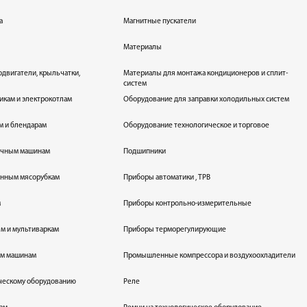
а
Магнитные пускатели
Материалы
одвигатели, крыльчатки,
Материалы для монтажа кондиционеров и сплит-
систем
икам и электрокотлам
Оборудование для заправки холодильных систем
м и блендарам
Оборудование технологическое и торговое
оечным машинам
Подшипники
енным мясорубкам
Приборы автоматики , ТРВ
м
Приборы контрольно-измерительные
лям и мультиваркам
Приборы терморегулирующие
ым машинам
Промышленные компрессора и воздухоохладители
ическому оборудованию
Реле