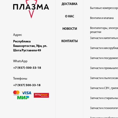
ДОСТАВКА
Бытовые компрессор
О НАС
Вентили и клапана
Вентиляторы, электр
НОВОСТИ
решетки
Адрес
Запчасти к кипятильн
КОНТАКТЫ
Республика
Башкортостан, Уфа, ул.
Запчасти к мясорубка
Шота Руставели 49
Запчасти к посудом
WhatsApp
+7 (937)-500-33-18
Запчасти к промышл
Запчасти к пылесоса
Телефоны
+7 (937) 500-33-18
Запчасти к СВЧ , гри
Запчасти к стиральн
Запчасти к технолог