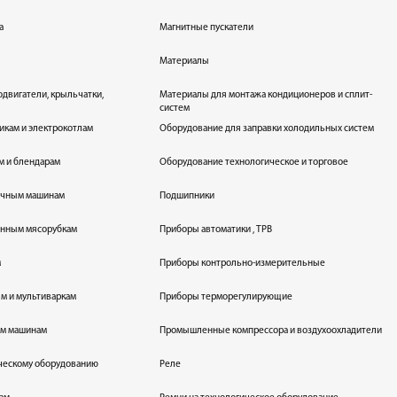
а
Магнитные пускатели
Материалы
одвигатели, крыльчатки,
Материалы для монтажа кондиционеров и сплит-
систем
икам и электрокотлам
Оборудование для заправки холодильных систем
м и блендарам
Оборудование технологическое и торговое
оечным машинам
Подшипники
енным мясорубкам
Приборы автоматики , ТРВ
м
Приборы контрольно-измерительные
лям и мультиваркам
Приборы терморегулирующие
ым машинам
Промышленные компрессора и воздухоохладители
ическому оборудованию
Реле