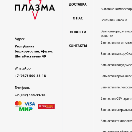
ДОСТАВКА
Бытовые компрессор
О НАС
Вентили и клапана
Вентиляторы, электр
НОВОСТИ
решетки
Адрес
Запчасти к кипятильн
КОНТАКТЫ
Республика
Башкортостан, Уфа, ул.
Запчасти к мясорубка
Шота Руставели 49
Запчасти к посудом
WhatsApp
+7 (937)-500-33-18
Запчасти к промышл
Запчасти к пылесоса
Телефоны
+7 (937) 500-33-18
Запчасти к СВЧ , гри
Запчасти к стиральн
Запчасти к технолог