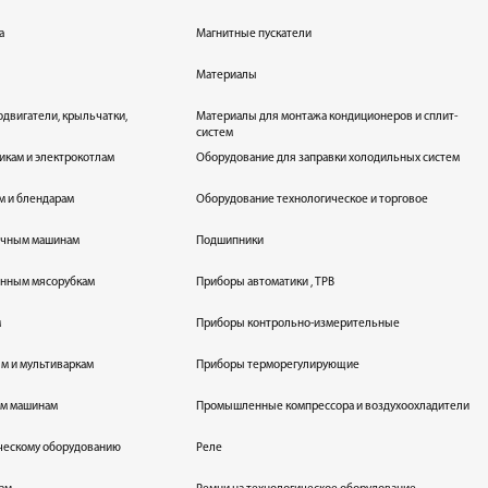
а
Магнитные пускатели
Материалы
одвигатели, крыльчатки,
Материалы для монтажа кондиционеров и сплит-
систем
икам и электрокотлам
Оборудование для заправки холодильных систем
м и блендарам
Оборудование технологическое и торговое
оечным машинам
Подшипники
енным мясорубкам
Приборы автоматики , ТРВ
м
Приборы контрольно-измерительные
лям и мультиваркам
Приборы терморегулирующие
ым машинам
Промышленные компрессора и воздухоохладители
ическому оборудованию
Реле