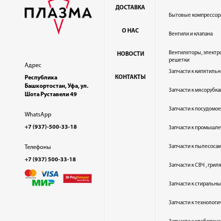
ДОСТАВКА
Бытовые компрессор
О НАС
Вентили и клапана
Вентиляторы, электр
НОВОСТИ
решетки
Адрес
Запчасти к кипятильн
КОНТАКТЫ
Республика
Башкортостан, Уфа, ул.
Запчасти к мясорубка
Шота Руставели 49
Запчасти к посудом
WhatsApp
+7 (937)-500-33-18
Запчасти к промышл
Запчасти к пылесоса
Телефоны
+7 (937) 500-33-18
Запчасти к СВЧ , гри
Запчасти к стиральн
Запчасти к технолог