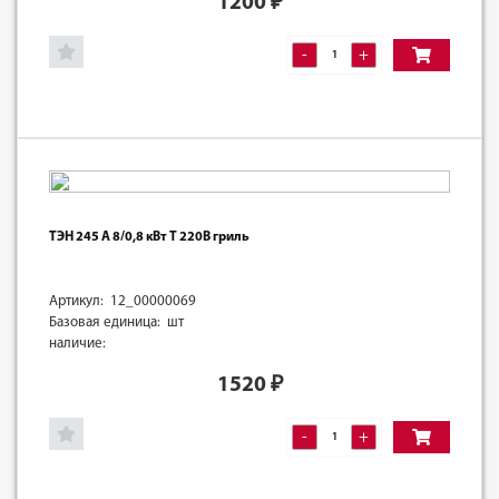
1200
₽
-
+
ТЭН 245 А 8/0,8 кВт Т 220В гриль
Артикул: 12_00000069
Базовая единица: шт
наличие:
1520
₽
-
+