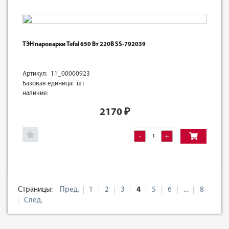
ТЭН пароварки Tefal 650 Вт 220В SS-792039
Артикул: 11_00000923
Базовая единица: шт
наличие:
2170
₽
-
+
Страницы:
Пред.
1
2
3
4
5
6
...
8
След.