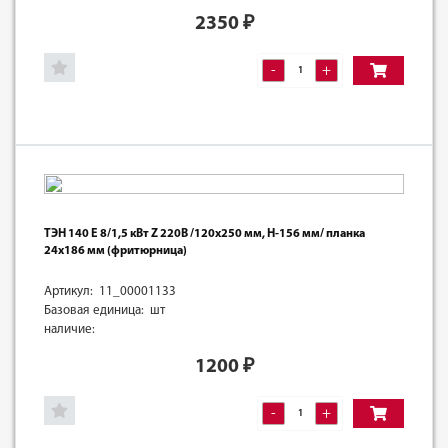
2350
₽
-
+
ТЭН 140 Е 8/1,5 кВт Z 220В /120х250 мм, Н-156 мм/ планка
24х186 мм (фритюрница)
Артикул: 11_00001133
Базовая единица: шт
наличие:
1200
₽
-
+