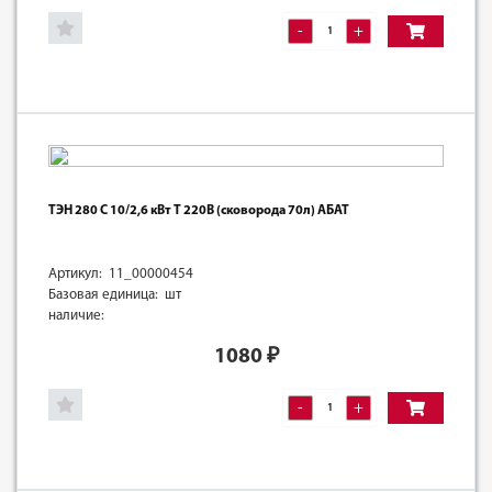
-
+
ТЭН 280 С 10/2,6 кВт Т 220В (сковорода 70л) АБАТ
Артикул: 11_00000454
Базовая единица: шт
наличие:
1080
₽
-
+