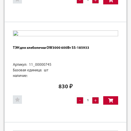
-
+
ТЭН для хлебопечки OW3000 600Вт SS-185933
Артикул: 11_00000745
Базовая единица: шт
наличие:
830
₽
-
+