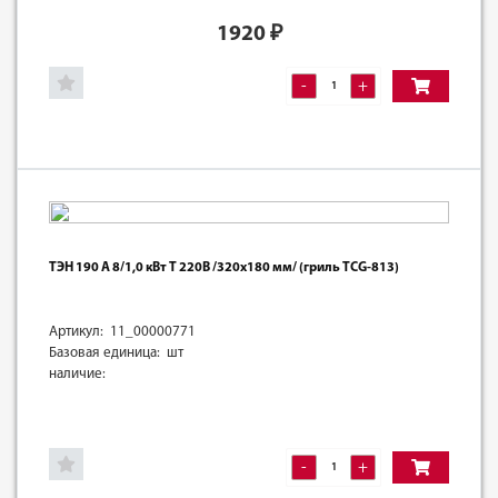
1920
₽
-
+
ТЭН 190 А 8/1,0 кВт Т 220В /320х180 мм/ (гриль TCG-813)
Артикул: 11_00000771
Базовая единица: шт
наличие:
-
+