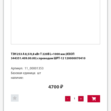
ТЭН 253 А 8,5/0,8 кВт Т 220В L=1000 мм (ИЗОП
344351.409.00.00) с проводом ШРТ-12 120000070410
Артикул: 11_00001353
Базовая единица: шт
наличие:
4700
₽
-
+