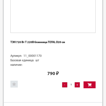
ТЭН 720 Вт Т 220В блинница TEFAL D20 см
Артикул: 11_00001170
Базовая единица: шт
наличие:
790
₽
-
+