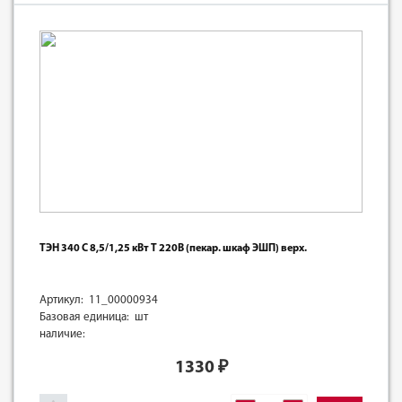
ТЭН 340 C 8,5/1,25 кВт T 220В (пекар. шкаф ЭШП) верх.
Артикул: 11_00000934
Базовая единица: шт
наличие:
1330
₽