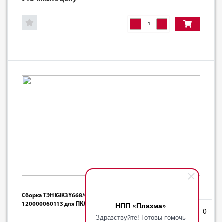
-
+
Сборка ТЭН IGIK3Y668/002-12,0 кВт (ТЭН Б3-12000 W)
НПП «Плазма»
120000060113 для ПКА-10, ПКА-20-1/1 ПМ (ВМ)
Избранное
0
Здравствуйте! Готовы помочь