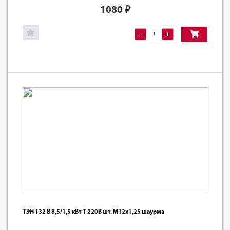
1080
₽
-
+
ТЭН 132 В 8,5/1,5 кВт Т 220В шт. М12х1,25 шаурма