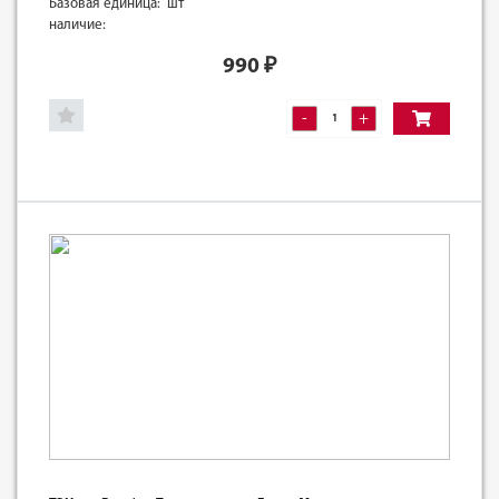
Базовая единица: шт
наличие:
990
₽
-
+