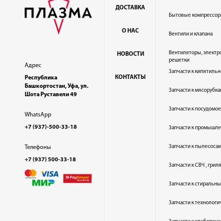
ДОСТАВКА
Бытовые компрессор
О НАС
Вентили и клапана
Вентиляторы, электр
НОВОСТИ
решетки
Адрес
Запчасти к кипятильн
КОНТАКТЫ
Республика
Башкортостан, Уфа, ул.
Запчасти к мясорубка
Шота Руставели 49
Запчасти к посудом
WhatsApp
+7 (937)-500-33-18
Запчасти к промышл
Запчасти к пылесоса
Телефоны
+7 (937) 500-33-18
Запчасти к СВЧ , гри
Запчасти к стиральн
Запчасти к технолог