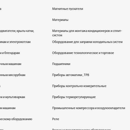
а
Магнитные пускатели
Материалы
одвигатели, крыльчатки,
Материалы для монтажа кондиционеров и сплит-
систем
икам и электрокотлам
Оборудование для заправки холодильных систем
м и блендарам
Оборудование технологическое и торговое
оечным машинам
Подшипники
енным мясорубкам
Приборы автоматики , ТРВ
м
Приборы контрольно-измерительные
лям и мультиваркам
Приборы терморегулирующие
ым машинам
Промышленные компрессора и воздухоохладители
ическому оборудованию
Реле