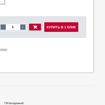
КУПИТЬ В 1 КЛИК
-
+
оллер
ТЭН (воздушный)