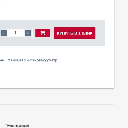
КУПИТЬ В 1 КЛИК
-
+
тем
Манометр и мановакууметр
ТЭН (воздушный)