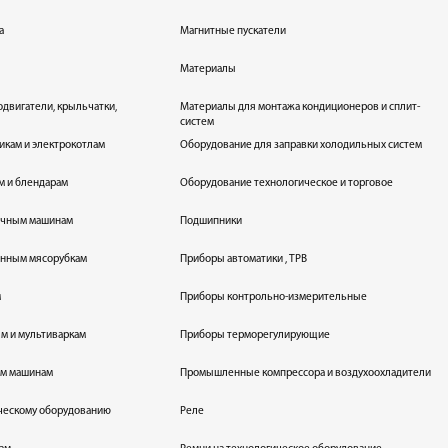
а
Магнитные пускатели
Материалы
одвигатели, крыльчатки,
Материалы для монтажа кондиционеров и сплит-
систем
икам и электрокотлам
Оборудование для заправки холодильных систем
м и блендарам
Оборудование технологическое и торговое
оечным машинам
Подшипники
енным мясорубкам
Приборы автоматики , ТРВ
м
Приборы контрольно-измерительные
лям и мультиваркам
Приборы терморегулирующие
ым машинам
Промышленные компрессора и воздухоохладители
ическому оборудованию
Реле