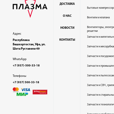
ДОСТАВКА
Бытовые компрессор
О НАС
Вентили и клапана
Вентиляторы, электр
НОВОСТИ
решетки
Адрес
Запчасти к кипятильн
КОНТАКТЫ
Республика
Башкортостан, Уфа, ул.
Запчасти к мясорубка
Шота Руставели 49
Запчасти к посудом
WhatsApp
+7 (937)-500-33-18
Запчасти к промышл
Запчасти к пылесоса
Телефоны
+7 (937) 500-33-18
Запчасти к СВЧ , гри
Запчасти к стиральн
Запчасти к технолог