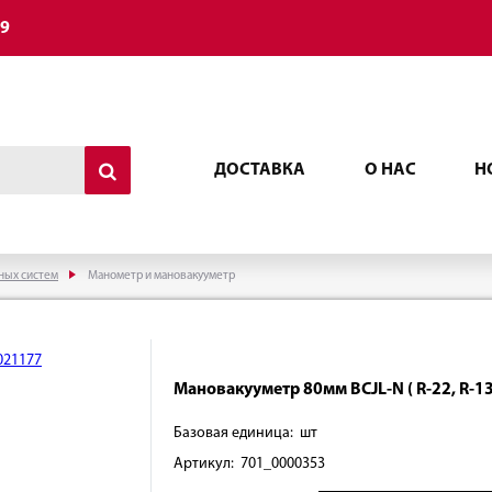
49
ДОСТАВКА
О НАС
Н
ных систем
Манометр и мановакууметр
Мановакууметр 80мм BCJL-N ( R-22, R-13
Базовая единица: шт
Артикул: 701_0000353