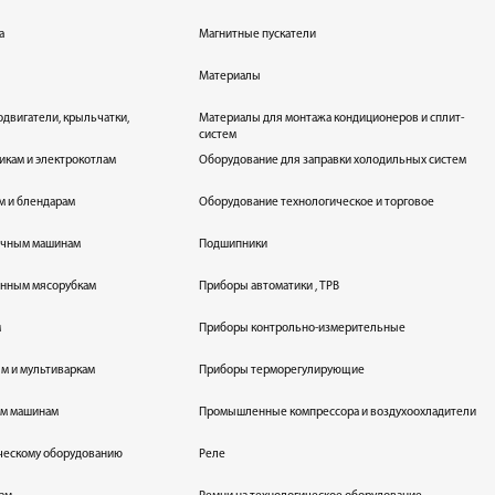
а
Магнитные пускатели
Материалы
одвигатели, крыльчатки,
Материалы для монтажа кондиционеров и сплит-
систем
икам и электрокотлам
Оборудование для заправки холодильных систем
м и блендарам
Оборудование технологическое и торговое
оечным машинам
Подшипники
енным мясорубкам
Приборы автоматики , ТРВ
м
Приборы контрольно-измерительные
лям и мультиваркам
Приборы терморегулирующие
ым машинам
Промышленные компрессора и воздухоохладители
ическому оборудованию
Реле