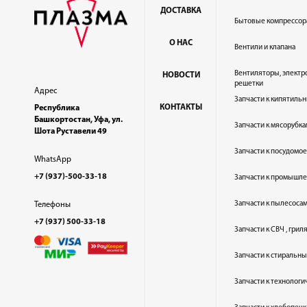
ДОСТАВКА
Бытовые компрессор
О НАС
Вентили и клапана
Вентиляторы, электр
НОВОСТИ
решетки
Адрес
Запчасти к кипятильн
КОНТАКТЫ
Республика
Башкортостан, Уфа, ул.
Запчасти к мясорубка
Шота Руставели 49
Запчасти к посудом
WhatsApp
+7 (937)-500-33-18
Запчасти к промышл
Запчасти к пылесоса
Телефоны
+7 (937) 500-33-18
Запчасти к СВЧ , гри
Запчасти к стиральн
Запчасти к технолог