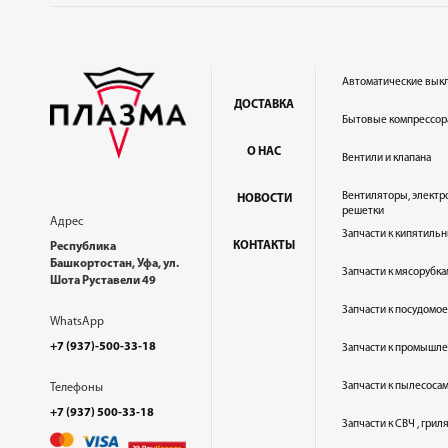
Автоматические вык
ДОСТАВКА
Бытовые компрессор
О НАС
Вентили и клапана
Вентиляторы, электр
НОВОСТИ
решетки
Адрес
Запчасти к кипятильн
КОНТАКТЫ
Республика
Башкортостан, Уфа, ул.
Запчасти к мясорубка
Шота Руставели 49
Запчасти к посудом
WhatsApp
+7 (937)-500-33-18
Запчасти к промышл
Запчасти к пылесоса
Телефоны
+7 (937) 500-33-18
Запчасти к СВЧ , гри