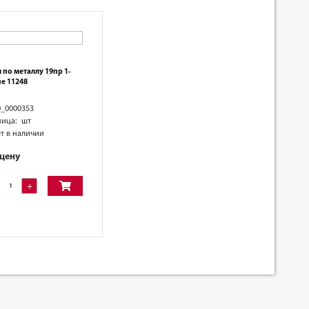
 по металлу 19пр 1-
не 11248
0_0000353
ница: шт
т в наличии
 цену
+