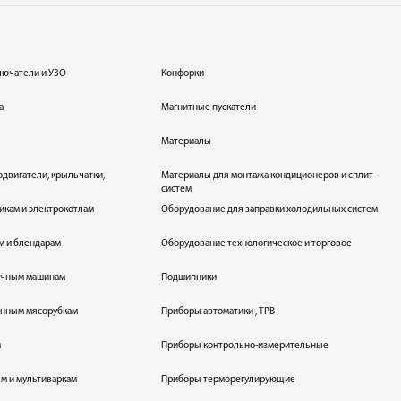
лючатели и УЗО
Конфорки
а
Магнитные пускатели
Материалы
одвигатели, крыльчатки,
Материалы для монтажа кондиционеров и сплит-
систем
икам и электрокотлам
Оборудование для заправки холодильных систем
м и блендарам
Оборудование технологическое и торговое
оечным машинам
Подшипники
енным мясорубкам
Приборы автоматики , ТРВ
м
Приборы контрольно-измерительные
лям и мультиваркам
Приборы терморегулирующие