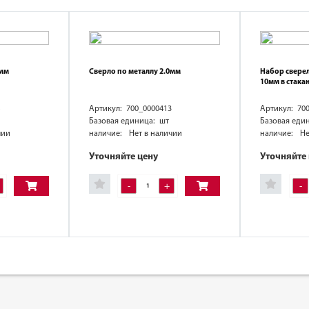
0мм
Сверло по металлу 2.0мм
Набор сверел
10мм в стака
Артикул: 700_0000413
Артикул: 70
Базовая единица: шт
Базовая еди
чии
наличие:
Нет в наличии
наличие:
Не
Уточняйте цену
Уточняйте
-
+
-