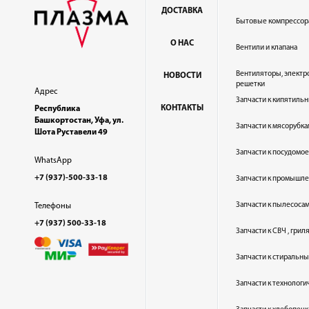
ДОСТАВКА
Бытовые компрессор
О НАС
Вентили и клапана
Вентиляторы, электр
НОВОСТИ
решетки
Адрес
Запчасти к кипятильн
КОНТАКТЫ
Республика
Башкортостан, Уфа, ул.
Запчасти к мясорубка
Шота Руставели 49
Запчасти к посудом
WhatsApp
+7 (937)-500-33-18
Запчасти к промышл
Запчасти к пылесоса
Телефоны
+7 (937) 500-33-18
Запчасти к СВЧ , гри
Запчасти к стиральн
Запчасти к технолог