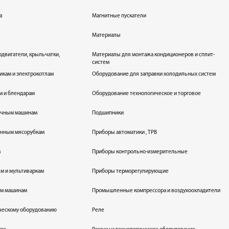
а
Магнитные пускатели
Материалы
одвигатели, крыльчатки,
Материалы для монтажа кондиционеров и сплит-
систем
икам и электрокотлам
Оборудование для заправки холодильных систем
м и блендарам
Оборудование технологическое и торговое
оечным машинам
Подшипники
енным мясорубкам
Приборы автоматики , ТРВ
м
Приборы контрольно-измерительные
лям и мультиваркам
Приборы терморегулирующие
ым машинам
Промышленные компрессора и воздухоохладители
ическому оборудованию
Реле