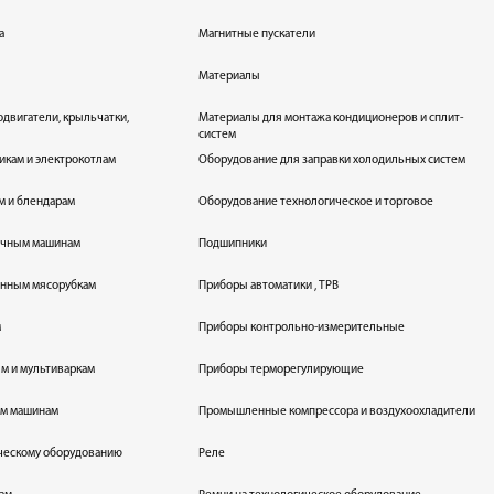
а
Магнитные пускатели
Материалы
одвигатели, крыльчатки,
Материалы для монтажа кондиционеров и сплит-
систем
икам и электрокотлам
Оборудование для заправки холодильных систем
м и блендарам
Оборудование технологическое и торговое
оечным машинам
Подшипники
енным мясорубкам
Приборы автоматики , ТРВ
м
Приборы контрольно-измерительные
лям и мультиваркам
Приборы терморегулирующие
ым машинам
Промышленные компрессора и воздухоохладители
ическому оборудованию
Реле