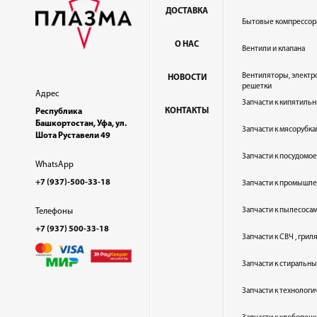
ДОСТАВКА
Бытовые компрессор
О НАС
Вентили и клапана
Вентиляторы, электр
НОВОСТИ
решетки
Адрес
Запчасти к кипятильн
КОНТАКТЫ
Республика
Башкортостан, Уфа, ул.
Запчасти к мясорубка
Шота Руставели 49
Запчасти к посудом
WhatsApp
+7 (937)-500-33-18
Запчасти к промышл
Запчасти к пылесоса
Телефоны
+7 (937) 500-33-18
Запчасти к СВЧ , гри
Запчасти к стиральн
Запчасти к технолог